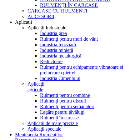
RULMENȚI ÎN CARCASE
CARCASE CU RULMENȚI
ACCESORII
Aplicații
Aplicații Industriale
Industria grea
Rulmenți pentru mori de vânt
Industria feroviară
Industria minieră
Industria metalurgică
Reductoare
Rulmenți pentru echipamente vibratoare și
prelucrarea pietrei
Industria Cimentului
Aplicații
agricole
Rulmenți pentru combine
Rulmenți pentru discuri
Rulmenți pentru semănători
Lagăre pentru tăvălugi
Rulmenți în carcase
Aplicații de mare precizie
Aplicații speciale
Mentenența Rulmenților