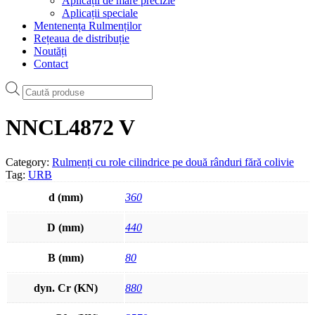
Aplicații de mare precizie
Aplicații speciale
Mentenența Rulmenților
Rețeaua de distribuție
Noutăți
Contact
Products
search
NNCL4872 V
Category:
Rulmenți cu role cilindrice pe două rânduri fără colivie
Tag:
URB
d (mm)
360
D (mm)
440
B (mm)
80
dyn. Cr (KN)
880