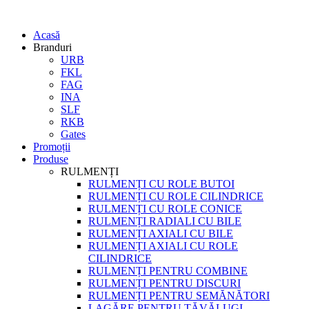
Acasă
Branduri
URB
FKL
FAG
INA
SLF
RKB
Gates
Promoții
Produse
RULMENȚI
RULMENȚI CU ROLE BUTOI
RULMENȚI CU ROLE CILINDRICE
RULMENȚI CU ROLE CONICE
RULMENȚI RADIALI CU BILE
RULMENȚI AXIALI CU BILE
RULMENȚI AXIALI CU ROLE
CILINDRICE
RULMENȚI PENTRU COMBINE
RULMENȚI PENTRU DISCURI
RULMENȚI PENTRU SEMĂNĂTORI
LAGĂRE PENTRU TĂVĂLUGI