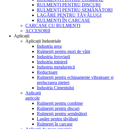
RULMENȚI PENTRU DISCURI
RULMENȚI PENTRU SEMĂNĂTORI
LAGĂRE PENTRU TĂVĂLUGI
RULMENȚI ÎN CARCASE
CARCASE CU RULMENȚI
ACCESORII
Aplicații
Aplicații Industriale
Industria grea
Rulmenți pentru mori de vânt
Industria feroviară
Industria minieră
Industria metalurgică
Reductoare
Rulmenți pentru echipamente vibratoare și
prelucrarea pietrei
Industria Cimentului
Aplicații
agricole
Rulmenți pentru combine
Rulmenți pentru discuri
Rulmenți pentru semănători
Lagăre pentru tăvălugi
Rulmenți în carcase