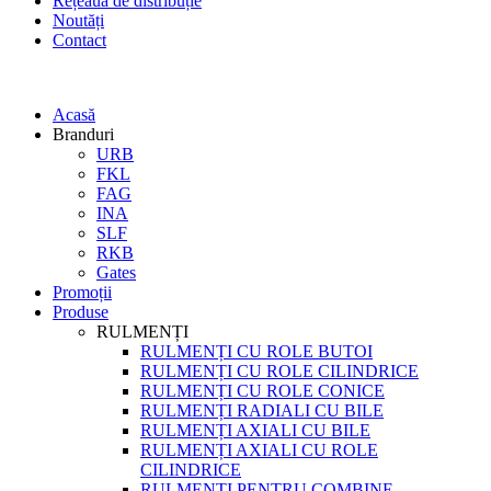
Rețeaua de distribuție
Noutăți
Contact
Acasă
Branduri
URB
FKL
FAG
INA
SLF
RKB
Gates
Promoții
Produse
RULMENȚI
RULMENȚI CU ROLE BUTOI
RULMENȚI CU ROLE CILINDRICE
RULMENȚI CU ROLE CONICE
RULMENȚI RADIALI CU BILE
RULMENȚI AXIALI CU BILE
RULMENȚI AXIALI CU ROLE
CILINDRICE
RULMENȚI PENTRU COMBINE