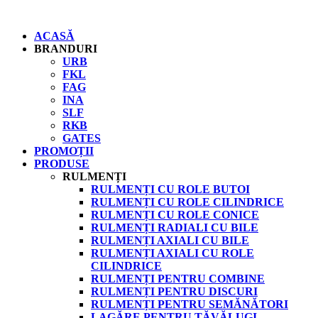
ACASĂ
BRANDURI
URB
FKL
FAG
INA
SLF
RKB
GATES
PROMOȚII
PRODUSE
RULMENȚI
RULMENȚI CU ROLE BUTOI
RULMENȚI CU ROLE CILINDRICE
RULMENȚI CU ROLE CONICE
RULMENȚI RADIALI CU BILE
RULMENȚI AXIALI CU BILE
RULMENȚI AXIALI CU ROLE
CILINDRICE
RULMENȚI PENTRU COMBINE
RULMENȚI PENTRU DISCURI
RULMENȚI PENTRU SEMĂNĂTORI
LAGĂRE PENTRU TĂVĂLUGI