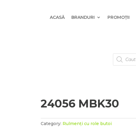
ACASĂ
BRANDURI
PROMOȚII
Products
search
24056 MBK30
Category:
Rulmenți cu role butoi