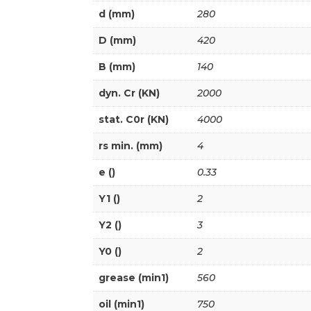
d (mm)
280
D (mm)
420
B (mm)
140
dyn. Cr (KN)
2000
stat. C0r (KN)
4000
rs min. (mm)
4
e ()
0.33
Y1 ()
2
Y2 ()
3
Y0 ()
2
grease (min1)
560
oil (min1)
750