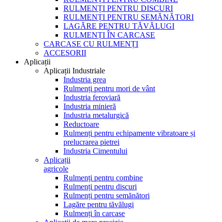
RULMENȚI PENTRU DISCURI
RULMENȚI PENTRU SEMĂNĂTORI
LAGĂRE PENTRU TĂVĂLUGI
RULMENȚI ÎN CARCASE
CARCASE CU RULMENȚI
ACCESORII
Aplicații
Aplicații Industriale
Industria grea
Rulmenți pentru mori de vânt
Industria feroviară
Industria minieră
Industria metalurgică
Reductoare
Rulmenți pentru echipamente vibratoare și
prelucrarea pietrei
Industria Cimentului
Aplicații
agricole
Rulmenți pentru combine
Rulmenți pentru discuri
Rulmenți pentru semănători
Lagăre pentru tăvălugi
Rulmenți în carcase