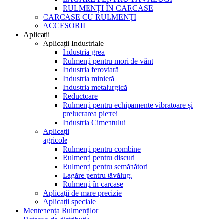
RULMENȚI ÎN CARCASE
CARCASE CU RULMENȚI
ACCESORII
Aplicații
Aplicații Industriale
Industria grea
Rulmenți pentru mori de vânt
Industria feroviară
Industria minieră
Industria metalurgică
Reductoare
Rulmenți pentru echipamente vibratoare și
prelucrarea pietrei
Industria Cimentului
Aplicații
agricole
Rulmenți pentru combine
Rulmenți pentru discuri
Rulmenți pentru semănători
Lagăre pentru tăvălugi
Rulmenți în carcase
Aplicații de mare precizie
Aplicații speciale
Mentenența Rulmenților