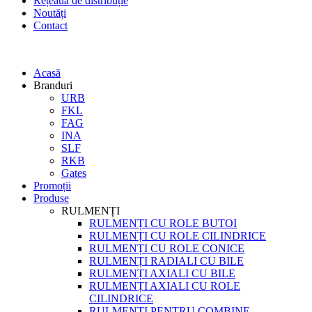
Rețeaua de distribuție
Noutăți
Contact
Acasă
Branduri
URB
FKL
FAG
INA
SLF
RKB
Gates
Promoții
Produse
RULMENȚI
RULMENȚI CU ROLE BUTOI
RULMENȚI CU ROLE CILINDRICE
RULMENȚI CU ROLE CONICE
RULMENȚI RADIALI CU BILE
RULMENȚI AXIALI CU BILE
RULMENȚI AXIALI CU ROLE
CILINDRICE
RULMENȚI PENTRU COMBINE