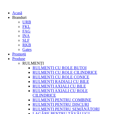
Acasă
Branduri
URB
FKL
FAG
INA
SLF
RKB
Gates
Promoții
Produse
RULMENȚI
RULMENȚI CU ROLE BUTOI
RULMENȚI CU ROLE CILINDRICE
RULMENȚI CU ROLE CONICE
RULMENȚI RADIALI CU BILE
RULMENȚI AXIALI CU BILE
RULMENȚI AXIALI CU ROLE
CILINDRICE
RULMENȚI PENTRU COMBINE
RULMENȚI PENTRU DISCURI
RULMENȚI PENTRU SEMĂNĂTORI
LAGĂRE PENTRU TĂVĂLUGI