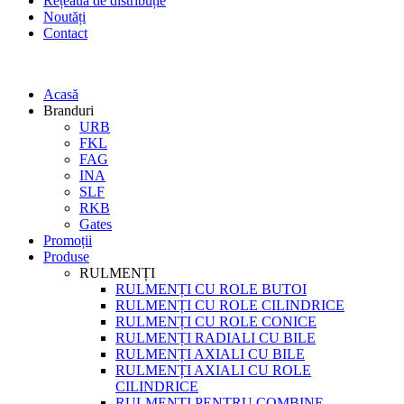
Rețeaua de distribuție
Noutăți
Contact
Acasă
Branduri
URB
FKL
FAG
INA
SLF
RKB
Gates
Promoții
Produse
RULMENȚI
RULMENȚI CU ROLE BUTOI
RULMENȚI CU ROLE CILINDRICE
RULMENȚI CU ROLE CONICE
RULMENȚI RADIALI CU BILE
RULMENȚI AXIALI CU BILE
RULMENȚI AXIALI CU ROLE
CILINDRICE
RULMENȚI PENTRU COMBINE