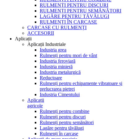
RULMENȚI PENTRU DISCURI
RULMENȚI PENTRU SEMĂNĂTORI
LAGĂRE PENTRU TĂVĂLUGI
RULMENȚI ÎN CARCASE
CARCASE CU RULMENȚI
ACCESORII
Aplicații
Aplicații Industriale
Industria grea
Rulmenți pentru mori de vânt
Industria feroviară
Industria minieră
Industria metalurgică
Reductoare
Rulmenți pentru echipamente vibratoare și
prelucrarea pietrei
Industria Cimentului
Aplicații
agricole
Rulmenți pentru combine
Rulmenți pentru discuri
Rulmenți pentru semănători
Lagăre pentru tăvălugi
Rulmenți în carcase