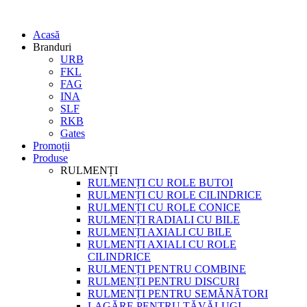
Acasă
Branduri
URB
FKL
FAG
INA
SLF
RKB
Gates
Promoții
Produse
RULMENȚI
RULMENȚI CU ROLE BUTOI
RULMENȚI CU ROLE CILINDRICE
RULMENȚI CU ROLE CONICE
RULMENȚI RADIALI CU BILE
RULMENȚI AXIALI CU BILE
RULMENȚI AXIALI CU ROLE
CILINDRICE
RULMENȚI PENTRU COMBINE
RULMENȚI PENTRU DISCURI
RULMENȚI PENTRU SEMĂNĂTORI
LAGĂRE PENTRU TĂVĂLUGI