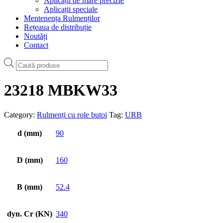
Aplicații de mare precizie
Aplicații speciale
Mentenența Rulmenților
Rețeaua de distribuție
Noutăți
Contact
Products
search
23218 MBKW33
Category:
Rulmenți cu role butoi
Tag:
URB
d (mm)
90
D (mm)
160
B (mm)
52.4
dyn. Cr (KN)
340