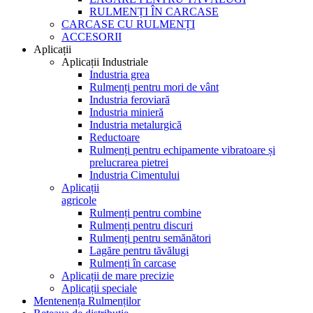
RULMENȚI ÎN CARCASE
CARCASE CU RULMENȚI
ACCESORII
Aplicații
Aplicații Industriale
Industria grea
Rulmenți pentru mori de vânt
Industria feroviară
Industria minieră
Industria metalurgică
Reductoare
Rulmenți pentru echipamente vibratoare și
prelucrarea pietrei
Industria Cimentului
Aplicații
agricole
Rulmenți pentru combine
Rulmenți pentru discuri
Rulmenți pentru semănători
Lagăre pentru tăvălugi
Rulmenți în carcase
Aplicații de mare precizie
Aplicații speciale
Mentenența Rulmenților