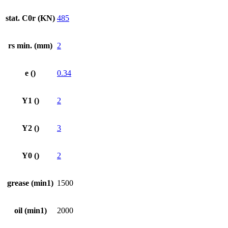
stat. C0r (KN)
485
rs min. (mm)
2
e ()
0.34
Y1 ()
2
Y2 ()
3
Y0 ()
2
grease (min1)
1500
oil (min1)
2000