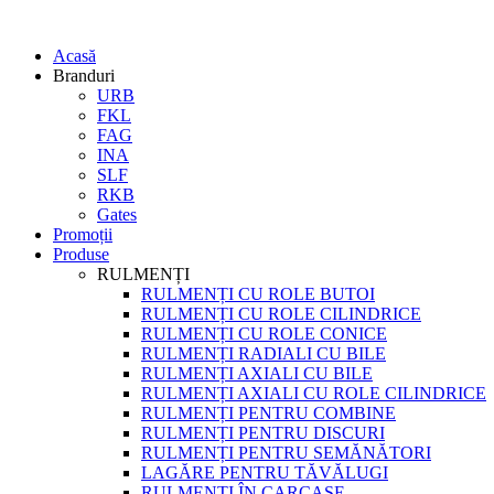
Acasă
Branduri
URB
FKL
FAG
INA
SLF
RKB
Gates
Promoții
Produse
RULMENȚI
RULMENȚI CU ROLE BUTOI
RULMENȚI CU ROLE CILINDRICE
RULMENȚI CU ROLE CONICE
RULMENȚI RADIALI CU BILE
RULMENȚI AXIALI CU BILE
RULMENȚI AXIALI CU ROLE CILINDRICE
RULMENȚI PENTRU COMBINE
RULMENȚI PENTRU DISCURI
RULMENȚI PENTRU SEMĂNĂTORI
LAGĂRE PENTRU TĂVĂLUGI
RULMENȚI ÎN CARCASE