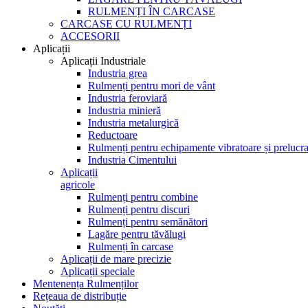
RULMENȚI ÎN CARCASE
CARCASE CU RULMENȚI
ACCESORII
Aplicații
Aplicații Industriale
Industria grea
Rulmenți pentru mori de vânt
Industria feroviară
Industria minieră
Industria metalurgică
Reductoare
Rulmenți pentru echipamente vibratoare și prelucra
Industria Cimentului
Aplicații
agricole
Rulmenți pentru combine
Rulmenți pentru discuri
Rulmenți pentru semănători
Lagăre pentru tăvălugi
Rulmenți în carcase
Aplicații de mare precizie
Aplicații speciale
Mentenența Rulmenților
Rețeaua de distribuție