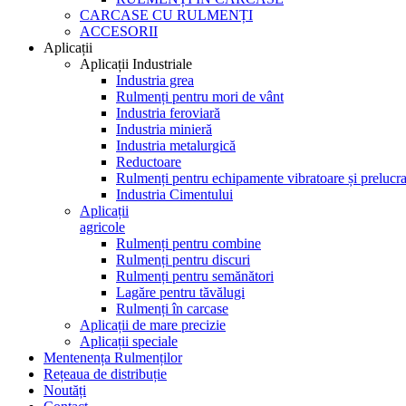
CARCASE CU RULMENȚI
ACCESORII
Aplicații
Aplicații Industriale
Industria grea
Rulmenți pentru mori de vânt
Industria feroviară
Industria minieră
Industria metalurgică
Reductoare
Rulmenți pentru echipamente vibratoare și prelucra
Industria Cimentului
Aplicații
agricole
Rulmenți pentru combine
Rulmenți pentru discuri
Rulmenți pentru semănători
Lagăre pentru tăvălugi
Rulmenți în carcase
Aplicații de mare precizie
Aplicații speciale
Mentenența Rulmenților
Rețeaua de distribuție
Noutăți