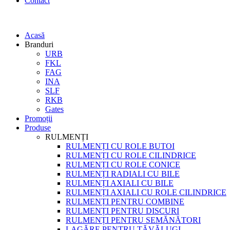
Contact
Acasă
Branduri
URB
FKL
FAG
INA
SLF
RKB
Gates
Promoții
Produse
RULMENȚI
RULMENȚI CU ROLE BUTOI
RULMENȚI CU ROLE CILINDRICE
RULMENȚI CU ROLE CONICE
RULMENȚI RADIALI CU BILE
RULMENȚI AXIALI CU BILE
RULMENȚI AXIALI CU ROLE CILINDRICE
RULMENȚI PENTRU COMBINE
RULMENȚI PENTRU DISCURI
RULMENȚI PENTRU SEMĂNĂTORI
LAGĂRE PENTRU TĂVĂLUGI