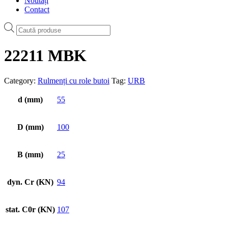
Noutăți
Contact
Products
search
22211 MBK
Category:
Rulmenți cu role butoi
Tag:
URB
d (mm)
55
D (mm)
100
B (mm)
25
dyn. Cr (KN)
94
stat. C0r (KN)
107