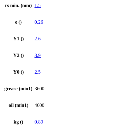
rs min. (mm)
1.5
e ()
0.26
Y1 ()
2.6
Y2 ()
3.9
Y0 ()
2.5
grease (min1)
3600
oil (min1)
4600
kg ()
0.89