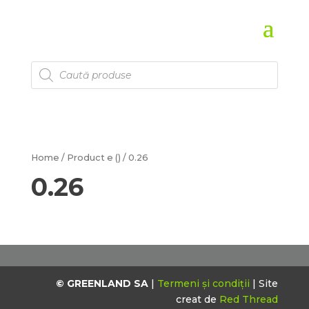
Products
search
Home
/ Product e () / 0.26
0.26
© GREENLAND SA
|
Termeni și condiții
| Site
creat de
Red Thread