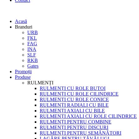
Contact
Acasă
Branduri
URB
FKL
FAG
INA
SLF
RKB
Gates
Promoții
Produse
RULMENȚI
RULMENȚI CU ROLE BUTOI
RULMENȚI CU ROLE CILINDRICE
RULMENȚI CU ROLE CONICE
RULMENȚI RADIALI CU BILE
RULMENȚI AXIALI CU BILE
RULMENȚI AXIALI CU ROLE CILINDRICE
RULMENȚI PENTRU COMBINE
RULMENȚI PENTRU DISCURI
RULMENȚI PENTRU SEMĂNĂTORI
LAGĂRE PENTRU TĂVĂLUGI