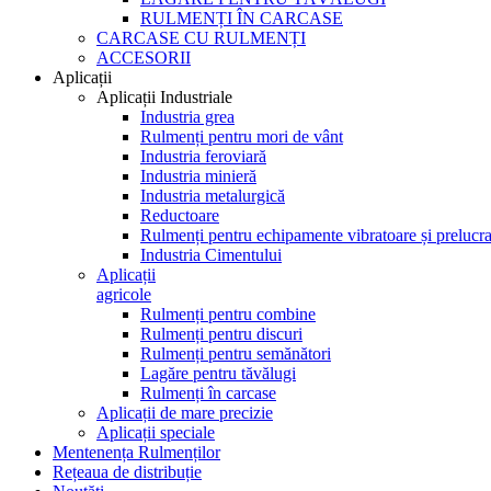
RULMENȚI ÎN CARCASE
CARCASE CU RULMENȚI
ACCESORII
Aplicații
Aplicații Industriale
Industria grea
Rulmenți pentru mori de vânt
Industria feroviară
Industria minieră
Industria metalurgică
Reductoare
Rulmenți pentru echipamente vibratoare și prelucra
Industria Cimentului
Aplicații
agricole
Rulmenți pentru combine
Rulmenți pentru discuri
Rulmenți pentru semănători
Lagăre pentru tăvălugi
Rulmenți în carcase
Aplicații de mare precizie
Aplicații speciale
Mentenența Rulmenților
Rețeaua de distribuție