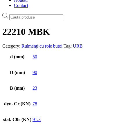
Noutăți
Contact
Products
search
22210 MBK
Category:
Rulmenți cu role butoi
Tag:
URB
d (mm)
50
D (mm)
90
B (mm)
23
dyn. Cr (KN)
78
stat. C0r (KN)
91.3