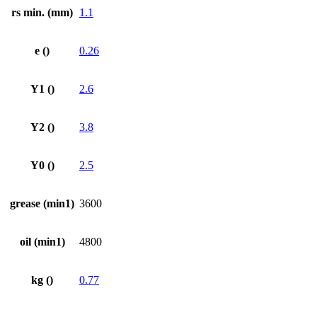
rs min. (mm)
1.1
e ()
0.26
Y1 ()
2.6
Y2 ()
3.8
Y0 ()
2.5
grease (min1)
3600
oil (min1)
4800
kg ()
0.77