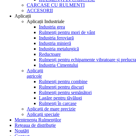
CARCASE CU RULMENȚI
ACCESORII
Aplicații
Aplicații Industriale
Industria grea
Rulmenți pentru mori de vânt
Industria feroviară
Industria minieră
Industria metalurgică
Reductoare
Rulmenți pentru echipamente vibratoare și prelucra
Industria Cimentului
Aplicații
agricole
Rulmenți pentru combine
Rulmenți pentru discuri
Rulmenți pentru semănători
Lagăre pentru tăvălugi
Rulmenți în carcase
Aplicații de mare precizie
Aplicații speciale
Mentenența Rulmenților
Rețeaua de distribuție
Noutăți