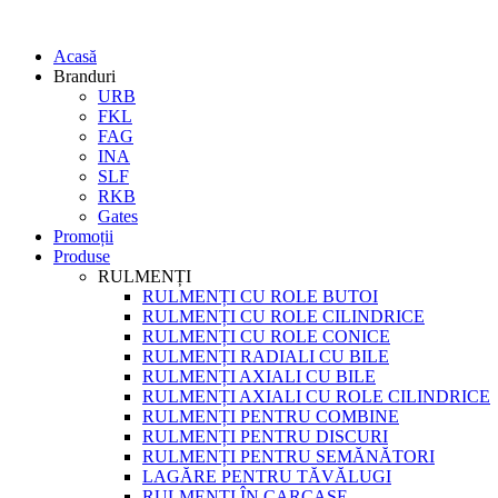
Acasă
Branduri
URB
FKL
FAG
INA
SLF
RKB
Gates
Promoții
Produse
RULMENȚI
RULMENȚI CU ROLE BUTOI
RULMENȚI CU ROLE CILINDRICE
RULMENȚI CU ROLE CONICE
RULMENȚI RADIALI CU BILE
RULMENȚI AXIALI CU BILE
RULMENȚI AXIALI CU ROLE CILINDRICE
RULMENȚI PENTRU COMBINE
RULMENȚI PENTRU DISCURI
RULMENȚI PENTRU SEMĂNĂTORI
LAGĂRE PENTRU TĂVĂLUGI
RULMENȚI ÎN CARCASE