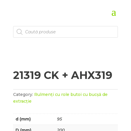
Products
search
21319 CK + AHX319
Category:
Rulmenți cu role butoi cu bucșă de
extracție
d (mm)
95
D (mm)
200