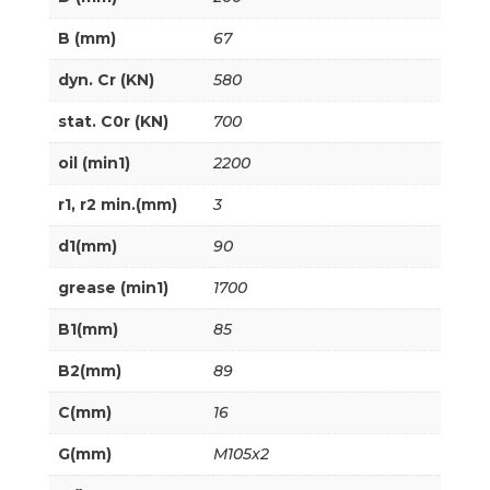
B (mm)
67
dyn. Cr (KN)
580
stat. C0r (KN)
700
oil (min1)
2200
r1, r2 min.(mm)
3
d1(mm)
90
grease (min1)
1700
B1(mm)
85
B2(mm)
89
C(mm)
16
G(mm)
M105x2