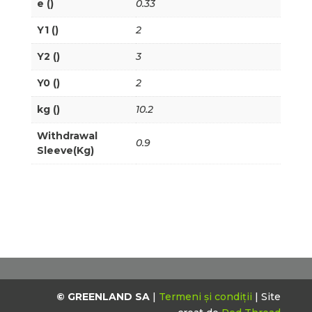
e ()
0.33
Y1 ()
2
Y2 ()
3
Y0 ()
2
kg ()
10.2
Withdrawal
0.9
Sleeve(Kg)
© GREENLAND SA
|
Termeni și condiții
| Site