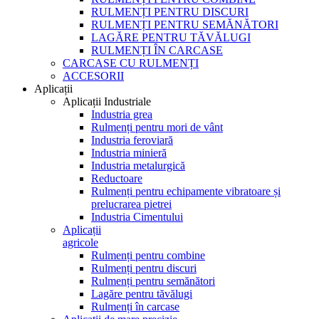
RULMENȚI PENTRU DISCURI
RULMENȚI PENTRU SEMĂNĂTORI
LAGĂRE PENTRU TĂVĂLUGI
RULMENȚI ÎN CARCASE
CARCASE CU RULMENȚI
ACCESORII
Aplicații
Aplicații Industriale
Industria grea
Rulmenți pentru mori de vânt
Industria feroviară
Industria minieră
Industria metalurgică
Reductoare
Rulmenți pentru echipamente vibratoare și
prelucrarea pietrei
Industria Cimentului
Aplicații
agricole
Rulmenți pentru combine
Rulmenți pentru discuri
Rulmenți pentru semănători
Lagăre pentru tăvălugi
Rulmenți în carcase