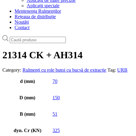
Aplicații de mare precizie
Aplicații speciale
Mentenența Rulmenților
Rețeaua de distribuție
Noutăți
Contact
Products
search
21314 CK + AH314
Category:
Rulmenți cu role butoi cu bucșă de extracție
Tag:
URB
d (mm)
70
D (mm)
150
B (mm)
51
dyn. Cr (KN)
325