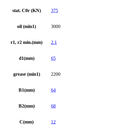
stat. C0r (KN)
375
oil (min1)
3000
r1, r2 min.(mm)
2.1
d1(mm)
65
grease (min1)
2200
B1(mm)
64
B2(mm)
68
C(mm)
12