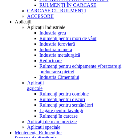
RULMENȚI ÎN CARCASE
CARCASE CU RULMENȚI
ACCESORII
Aplicații
Aplicații Industriale
Industria grea
Rulmenți pentru mori de vânt
Industria feroviară
Industria minieră
Industria metalurgică
Reductoare
Rulmenți pentru echipamente vibratoare și
prelucrarea pietrei
Industria Cimentului
Aplicații
agricole
Rulmenți pentru combine
Rulmenți pentru discuri
Rulmenți pentru semănători
Lagăre pentru tăvălugi
Rulmenți în carcase
Aplicații de mare precizie
Aplicații speciale
Mentenența Rulmenților