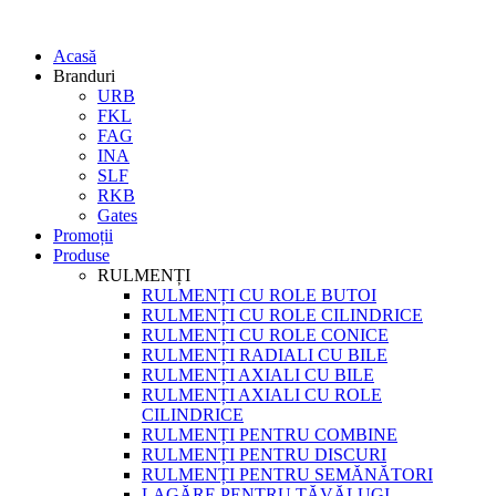
Acasă
Branduri
URB
FKL
FAG
INA
SLF
RKB
Gates
Promoții
Produse
RULMENȚI
RULMENȚI CU ROLE BUTOI
RULMENȚI CU ROLE CILINDRICE
RULMENȚI CU ROLE CONICE
RULMENȚI RADIALI CU BILE
RULMENȚI AXIALI CU BILE
RULMENȚI AXIALI CU ROLE
CILINDRICE
RULMENȚI PENTRU COMBINE
RULMENȚI PENTRU DISCURI
RULMENȚI PENTRU SEMĂNĂTORI
LAGĂRE PENTRU TĂVĂLUGI