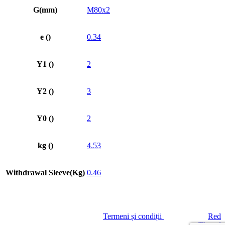
G(mm)
M80x2
e ()
0.34
Y1 ()
2
Y2 ()
3
Y0 ()
2
kg ()
4.53
Withdrawal Sleeve(Kg)
0.46
© GREENLAND SA
|
Termeni și condiții
| Site creat de
Red