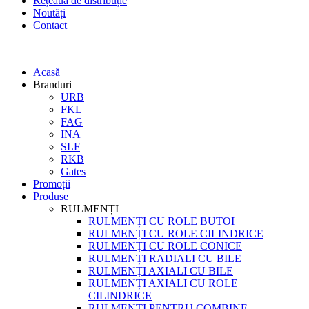
Rețeaua de distribuție
Noutăți
Contact
Acasă
Branduri
URB
FKL
FAG
INA
SLF
RKB
Gates
Promoții
Produse
RULMENȚI
RULMENȚI CU ROLE BUTOI
RULMENȚI CU ROLE CILINDRICE
RULMENȚI CU ROLE CONICE
RULMENȚI RADIALI CU BILE
RULMENȚI AXIALI CU BILE
RULMENȚI AXIALI CU ROLE
CILINDRICE
RULMENȚI PENTRU COMBINE