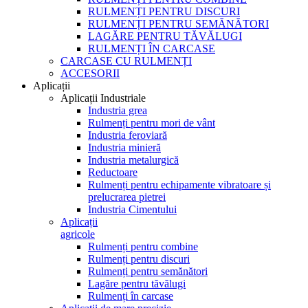
RULMENȚI PENTRU DISCURI
RULMENȚI PENTRU SEMĂNĂTORI
LAGĂRE PENTRU TĂVĂLUGI
RULMENȚI ÎN CARCASE
CARCASE CU RULMENȚI
ACCESORII
Aplicații
Aplicații Industriale
Industria grea
Rulmenți pentru mori de vânt
Industria feroviară
Industria minieră
Industria metalurgică
Reductoare
Rulmenți pentru echipamente vibratoare și
prelucrarea pietrei
Industria Cimentului
Aplicații
agricole
Rulmenți pentru combine
Rulmenți pentru discuri
Rulmenți pentru semănători
Lagăre pentru tăvălugi
Rulmenți în carcase