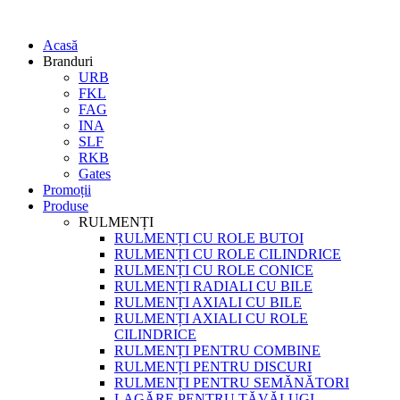
Acasă
Branduri
URB
FKL
FAG
INA
SLF
RKB
Gates
Promoții
Produse
RULMENȚI
RULMENȚI CU ROLE BUTOI
RULMENȚI CU ROLE CILINDRICE
RULMENȚI CU ROLE CONICE
RULMENȚI RADIALI CU BILE
RULMENȚI AXIALI CU BILE
RULMENȚI AXIALI CU ROLE
CILINDRICE
RULMENȚI PENTRU COMBINE
RULMENȚI PENTRU DISCURI
RULMENȚI PENTRU SEMĂNĂTORI
LAGĂRE PENTRU TĂVĂLUGI