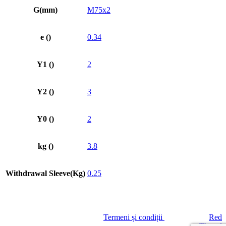
G(mm)
M75x2
e ()
0.34
Y1 ()
2
Y2 ()
3
Y0 ()
2
kg ()
3.8
Withdrawal Sleeve(Kg)
0.25
© GREENLAND SA
|
Termeni și condiții
| Site creat de
Red