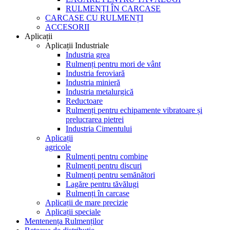
RULMENȚI ÎN CARCASE
CARCASE CU RULMENȚI
ACCESORII
Aplicații
Aplicații Industriale
Industria grea
Rulmenți pentru mori de vânt
Industria feroviară
Industria minieră
Industria metalurgică
Reductoare
Rulmenți pentru echipamente vibratoare și
prelucrarea pietrei
Industria Cimentului
Aplicații
agricole
Rulmenți pentru combine
Rulmenți pentru discuri
Rulmenți pentru semănători
Lagăre pentru tăvălugi
Rulmenți în carcase
Aplicații de mare precizie
Aplicații speciale
Mentenența Rulmenților