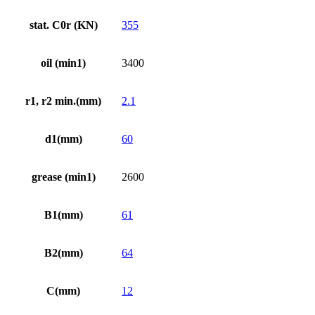
stat. C0r (KN)
355
oil (min1)
3400
r1, r2 min.(mm)
2.1
d1(mm)
60
grease (min1)
2600
B1(mm)
61
B2(mm)
64
C(mm)
12