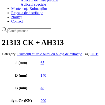
Aplicații de mare precizie
Aplicații speciale
Mentenența Rulmenților
Rețeaua de distribuție
Noutăți
Contact
Products
search
21313 CK + AH313
Category:
Rulmenți cu role butoi cu bucșă de extracție
Tag:
URB
d (mm)
65
D (mm)
140
B (mm)
48
dyn. Cr (KN)
290