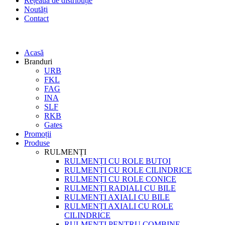
Rețeaua de distribuție
Noutăți
Contact
Acasă
Branduri
URB
FKL
FAG
INA
SLF
RKB
Gates
Promoții
Produse
RULMENȚI
RULMENȚI CU ROLE BUTOI
RULMENȚI CU ROLE CILINDRICE
RULMENȚI CU ROLE CONICE
RULMENȚI RADIALI CU BILE
RULMENȚI AXIALI CU BILE
RULMENȚI AXIALI CU ROLE
CILINDRICE
RULMENȚI PENTRU COMBINE