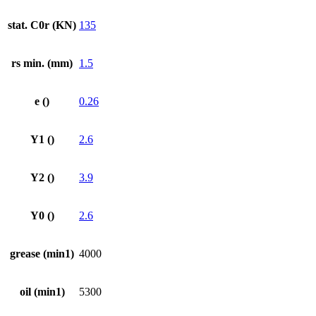
stat. C0r (KN)
135
rs min. (mm)
1.5
e ()
0.26
Y1 ()
2.6
Y2 ()
3.9
Y0 ()
2.6
grease (min1)
4000
oil (min1)
5300