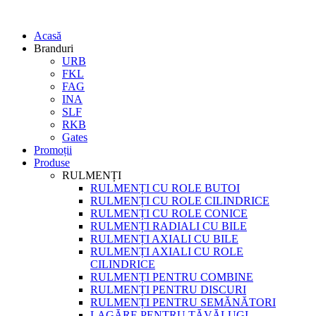
Acasă
Branduri
URB
FKL
FAG
INA
SLF
RKB
Gates
Promoții
Produse
RULMENȚI
RULMENȚI CU ROLE BUTOI
RULMENȚI CU ROLE CILINDRICE
RULMENȚI CU ROLE CONICE
RULMENȚI RADIALI CU BILE
RULMENȚI AXIALI CU BILE
RULMENȚI AXIALI CU ROLE
CILINDRICE
RULMENȚI PENTRU COMBINE
RULMENȚI PENTRU DISCURI
RULMENȚI PENTRU SEMĂNĂTORI
LAGĂRE PENTRU TĂVĂLUGI