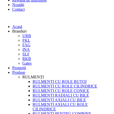
Rețeaua de distribuție
Noutăți
Contact
Acasă
Branduri
URB
FKL
FAG
INA
SLF
RKB
Gates
Promoții
Produse
RULMENȚI
RULMENȚI CU ROLE BUTOI
RULMENȚI CU ROLE CILINDRICE
RULMENȚI CU ROLE CONICE
RULMENȚI RADIALI CU BILE
RULMENȚI AXIALI CU BILE
RULMENȚI AXIALI CU ROLE
CILINDRICE
RULMENȚI PENTRU COMBINE