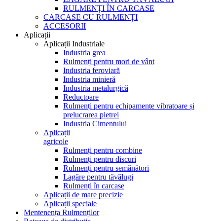
RULMENȚI ÎN CARCASE
CARCASE CU RULMENȚI
ACCESORII
Aplicații
Aplicații Industriale
Industria grea
Rulmenți pentru mori de vânt
Industria feroviară
Industria minieră
Industria metalurgică
Reductoare
Rulmenți pentru echipamente vibratoare și
prelucrarea pietrei
Industria Cimentului
Aplicații
agricole
Rulmenți pentru combine
Rulmenți pentru discuri
Rulmenți pentru semănători
Lagăre pentru tăvălugi
Rulmenți în carcase
Aplicații de mare precizie
Aplicații speciale
Mentenența Rulmenților