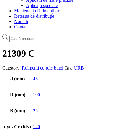
Aplicații de mare precizie
Aplicații speciale
Mentenența Rulmenților
Rețeaua de distribuție
Noutăți
Contact
Products
search
21309 C
Category:
Rulmenți cu role butoi
Tag:
URB
d (mm)
45
D (mm)
100
B (mm)
25
dyn. Cr (KN)
120