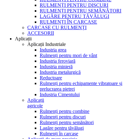
RULMENȚI PENTRU DISCURI
RULMENȚI PENTRU SEMĂNĂTORI
LAGĂRE PENTRU TĂVĂLUGI
RULMENȚI ÎN CARCASE
CARCASE CU RULMENȚI
ACCESORII
Aplicații
Aplicații Industriale
Industria grea
Rulmenți pentru mori de vânt
Industria feroviară
Industria minieră
Industria metalurgică
Reductoare
Rulmenți pentru echipamente vibratoare și
prelucrarea pietrei
Industria Cimentului
Aplicații
agricole
Rulmenți pentru combine
Rulmenți pentru discuri
Rulmenți pentru semănători
Lagăre pentru tăvălugi
Rulmenți în carcase