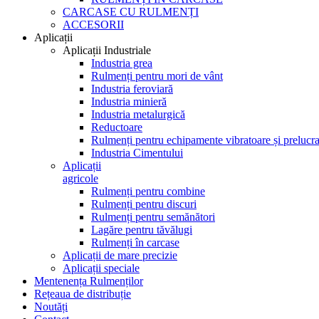
CARCASE CU RULMENȚI
ACCESORII
Aplicații
Aplicații Industriale
Industria grea
Rulmenți pentru mori de vânt
Industria feroviară
Industria minieră
Industria metalurgică
Reductoare
Rulmenți pentru echipamente vibratoare și prelucra
Industria Cimentului
Aplicații
agricole
Rulmenți pentru combine
Rulmenți pentru discuri
Rulmenți pentru semănători
Lagăre pentru tăvălugi
Rulmenți în carcase
Aplicații de mare precizie
Aplicații speciale
Mentenența Rulmenților
Rețeaua de distribuție
Noutăți