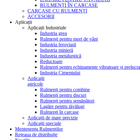
RULMENȚI ÎN CARCASE
CARCASE CU RULMENȚI
ACCESORII
Aplicații
Aplicații Industriale
Industria grea
Rulmenți pentru mori de vânt
Industria feroviară
Industria minieră
Industria metalurgică
Reductoare
Rulmenți pentru echipamente vibratoare și prelucra
Industria Cimentului
Aplicații
agricole
Rulmenți pentru combine
Rulmenți pentru discuri
Rulmenți pentru semănători
Lagăre pentru tăvălugi
Rulmenți în carcase
Aplicații de mare precizie
Aplicații speciale
Mentenența Rulmenților
Rețeaua de distribuție