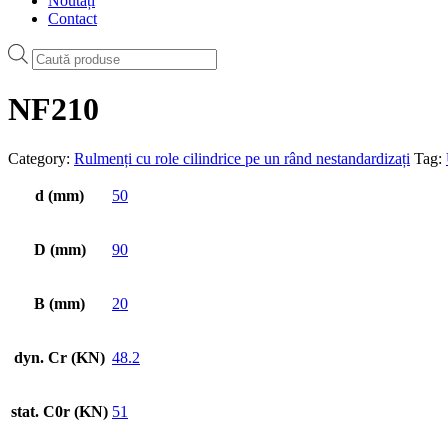
Noutăți
Contact
Products
search
NF210
Category:
Rulmenți cu role cilindrice pe un rând nestandardizați
Tag:
d (mm)
50
D (mm)
90
B (mm)
20
dyn. Cr (KN)
48.2
stat. C0r (KN)
51