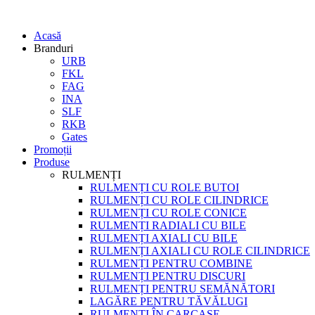
Acasă
Branduri
URB
FKL
FAG
INA
SLF
RKB
Gates
Promoții
Produse
RULMENȚI
RULMENȚI CU ROLE BUTOI
RULMENȚI CU ROLE CILINDRICE
RULMENȚI CU ROLE CONICE
RULMENȚI RADIALI CU BILE
RULMENȚI AXIALI CU BILE
RULMENȚI AXIALI CU ROLE CILINDRICE
RULMENȚI PENTRU COMBINE
RULMENȚI PENTRU DISCURI
RULMENȚI PENTRU SEMĂNĂTORI
LAGĂRE PENTRU TĂVĂLUGI
RULMENȚI ÎN CARCASE