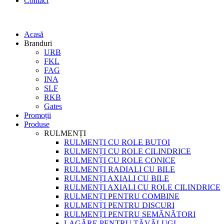
Contact
Acasă
Branduri
URB
FKL
FAG
INA
SLF
RKB
Gates
Promoții
Produse
RULMENȚI
RULMENȚI CU ROLE BUTOI
RULMENȚI CU ROLE CILINDRICE
RULMENȚI CU ROLE CONICE
RULMENȚI RADIALI CU BILE
RULMENȚI AXIALI CU BILE
RULMENȚI AXIALI CU ROLE CILINDRICE
RULMENȚI PENTRU COMBINE
RULMENȚI PENTRU DISCURI
RULMENȚI PENTRU SEMĂNĂTORI
LAGĂRE PENTRU TĂVĂLUGI