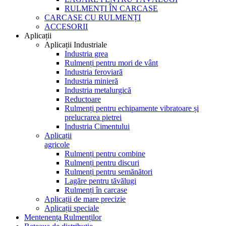
RULMENȚI ÎN CARCASE
CARCASE CU RULMENȚI
ACCESORII
Aplicații
Aplicații Industriale
Industria grea
Rulmenți pentru mori de vânt
Industria feroviară
Industria minieră
Industria metalurgică
Reductoare
Rulmenți pentru echipamente vibratoare și
prelucrarea pietrei
Industria Cimentului
Aplicații
agricole
Rulmenți pentru combine
Rulmenți pentru discuri
Rulmenți pentru semănători
Lagăre pentru tăvălugi
Rulmenți în carcase
Aplicații de mare precizie
Aplicații speciale
Mentenența Rulmenților