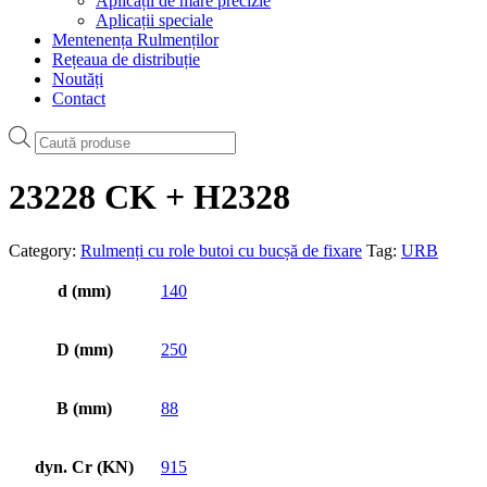
Aplicații de mare precizie
Aplicații speciale
Mentenența Rulmenților
Rețeaua de distribuție
Noutăți
Contact
Products
search
23228 CK + H2328
Category:
Rulmenți cu role butoi cu bucșă de fixare
Tag:
URB
d (mm)
140
D (mm)
250
B (mm)
88
dyn. Cr (KN)
915