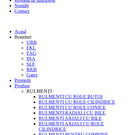
Rețeaua de distribuție
Noutăți
Contact
Acasă
Branduri
URB
FKL
FAG
INA
SLF
RKB
Gates
Promoții
Produse
RULMENȚI
RULMENȚI CU ROLE BUTOI
RULMENȚI CU ROLE CILINDRICE
RULMENȚI CU ROLE CONICE
RULMENȚI RADIALI CU BILE
RULMENȚI AXIALI CU BILE
RULMENȚI AXIALI CU ROLE
CILINDRICE
RULMENȚI PENTRU COMBINE