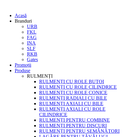
Acasă
Branduri
URB
FKL
FAG
INA
SLF
RKB
Gates
Promoții
Produse
RULMENȚI
RULMENȚI CU ROLE BUTOI
RULMENȚI CU ROLE CILINDRICE
RULMENȚI CU ROLE CONICE
RULMENȚI RADIALI CU BILE
RULMENȚI AXIALI CU BILE
RULMENȚI AXIALI CU ROLE
CILINDRICE
RULMENȚI PENTRU COMBINE
RULMENȚI PENTRU DISCURI
RULMENȚI PENTRU SEMĂNĂTORI
LAGĂRE PENTRU TĂVĂLUGI