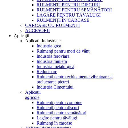
RULMENȚI PENTRU DISCURI
RULMENȚI PENTRU SEMĂNĂTORI
LAGĂRE PENTRU TĂVĂLUGI
RULMENȚI ÎN CARCASE
CARCASE CU RULMENȚI
ACCESORII
Aplicații
Aplicații Industriale
Industria grea
Rulmenți pentru mori de vânt
Industria feroviară
Industria minieră
Industria metalurgică
Reductoare
Rulmenți pentru echipamente vibratoare și
prelucrarea pietrei
Industria Cimentului
Aplicații
agricole
Rulmenți pentru combine
Rulmenți pentru discuri
Rulmenți pentru semănători
Lagăre pentru tăvălugi
Rulmenți în carcase