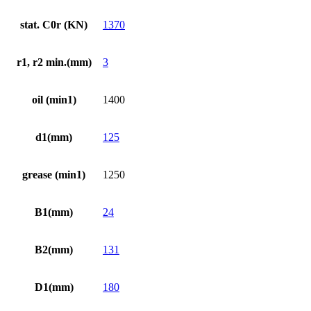
stat. C0r (KN)
1370
r1, r2 min.(mm)
3
oil (min1)
1400
d1(mm)
125
grease (min1)
1250
B1(mm)
24
B2(mm)
131
D1(mm)
180