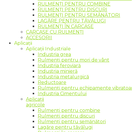
RULMENȚI PENTRU COMBINE
RULMENȚI PENTRU DISCURI
RULMENȚI PENTRU SEMĂNĂTORI
LAGĂRE PENTRU TĂVĂLUGI
RULMENȚI ÎN CARCASE
CARCASE CU RULMENȚI
ACCESORII
Aplicații
Aplicații Industriale
Industria grea
Rulmenți pentru mori de vânt
Industria feroviară
Industria minieră
Industria metalurgică
Reductoare
Rulmenți pentru echipamente vibratoare
Industria Cimentului
Aplicații
agricole
Rulmenți pentru combine
Rulmenți pentru discuri
Rulmenți pentru semănători
Lagăre pentru tăvălugi