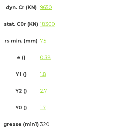
dyn. Cr (KN)
9650
stat. C0r (KN)
18300
rs min. (mm)
7.5
e ()
0.38
Y1 ()
1.8
Y2 ()
2.7
Y0 ()
1.7
grease (min1)
320