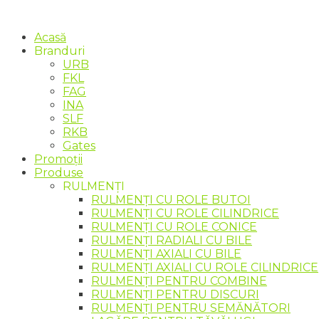
Acasă
Branduri
URB
FKL
FAG
INA
SLF
RKB
Gates
Promoții
Produse
RULMENȚI
RULMENȚI CU ROLE BUTOI
RULMENȚI CU ROLE CILINDRICE
RULMENȚI CU ROLE CONICE
RULMENȚI RADIALI CU BILE
RULMENȚI AXIALI CU BILE
RULMENȚI AXIALI CU ROLE CILINDRICE
RULMENȚI PENTRU COMBINE
RULMENȚI PENTRU DISCURI
RULMENȚI PENTRU SEMĂNĂTORI