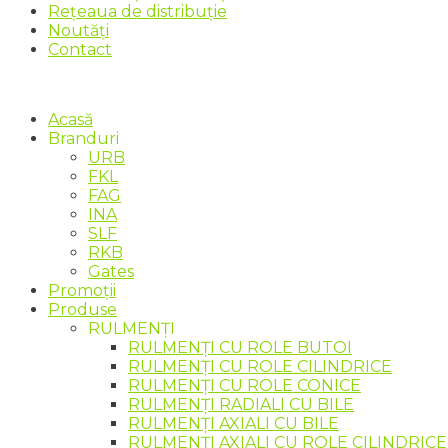
Rețeaua de distribuție
Noutăți
Contact
Acasă
Branduri
URB
FKL
FAG
INA
SLF
RKB
Gates
Promoții
Produse
RULMENȚI
RULMENȚI CU ROLE BUTOI
RULMENȚI CU ROLE CILINDRICE
RULMENȚI CU ROLE CONICE
RULMENȚI RADIALI CU BILE
RULMENȚI AXIALI CU BILE
RULMENȚI AXIALI CU ROLE CILINDRICE