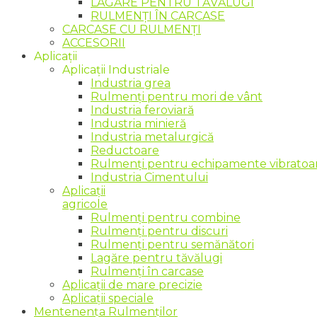
LAGĂRE PENTRU TĂVĂLUGI
RULMENȚI ÎN CARCASE
CARCASE CU RULMENȚI
ACCESORII
Aplicații
Aplicații Industriale
Industria grea
Rulmenți pentru mori de vânt
Industria feroviară
Industria minieră
Industria metalurgică
Reductoare
Rulmenți pentru echipamente vibratoare
Industria Cimentului
Aplicații
agricole
Rulmenți pentru combine
Rulmenți pentru discuri
Rulmenți pentru semănători
Lagăre pentru tăvălugi
Rulmenți în carcase
Aplicații de mare precizie
Aplicații speciale
Mentenența Rulmenților