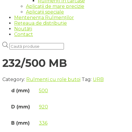
Rulmenți în carcase
Aplicații de mare precizie
Aplicații speciale
Mentenența Rulmenților
Rețeaua de distribuție
Noutăți
Contact
Products
search
232/500 MB
Category:
Rulmenți cu role butoi
Tag:
URB
d (mm)
500
D (mm)
920
B (mm)
336