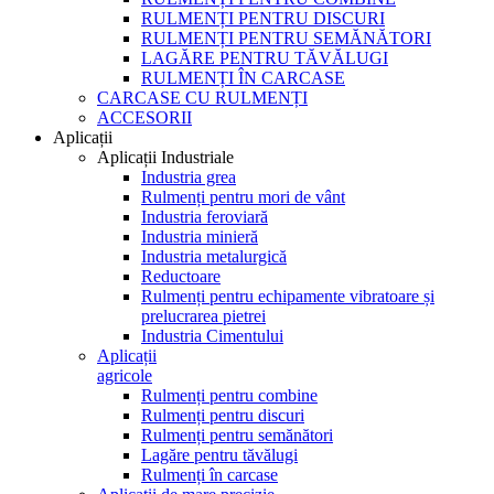
RULMENȚI PENTRU DISCURI
RULMENȚI PENTRU SEMĂNĂTORI
LAGĂRE PENTRU TĂVĂLUGI
RULMENȚI ÎN CARCASE
CARCASE CU RULMENȚI
ACCESORII
Aplicații
Aplicații Industriale
Industria grea
Rulmenți pentru mori de vânt
Industria feroviară
Industria minieră
Industria metalurgică
Reductoare
Rulmenți pentru echipamente vibratoare și
prelucrarea pietrei
Industria Cimentului
Aplicații
agricole
Rulmenți pentru combine
Rulmenți pentru discuri
Rulmenți pentru semănători
Lagăre pentru tăvălugi
Rulmenți în carcase