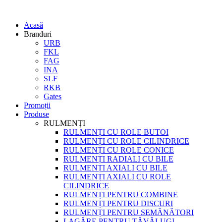
Acasă
Branduri
URB
FKL
FAG
INA
SLF
RKB
Gates
Promoții
Produse
RULMENȚI
RULMENȚI CU ROLE BUTOI
RULMENȚI CU ROLE CILINDRICE
RULMENȚI CU ROLE CONICE
RULMENȚI RADIALI CU BILE
RULMENȚI AXIALI CU BILE
RULMENȚI AXIALI CU ROLE
CILINDRICE
RULMENȚI PENTRU COMBINE
RULMENȚI PENTRU DISCURI
RULMENȚI PENTRU SEMĂNĂTORI
LAGĂRE PENTRU TĂVĂLUGI