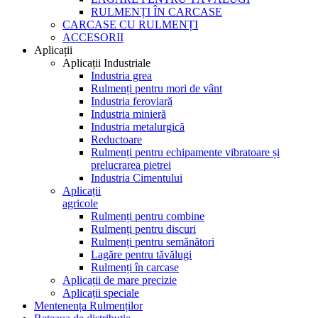
RULMENȚI ÎN CARCASE
CARCASE CU RULMENȚI
ACCESORII
Aplicații
Aplicații Industriale
Industria grea
Rulmenți pentru mori de vânt
Industria feroviară
Industria minieră
Industria metalurgică
Reductoare
Rulmenți pentru echipamente vibratoare și
prelucrarea pietrei
Industria Cimentului
Aplicații
agricole
Rulmenți pentru combine
Rulmenți pentru discuri
Rulmenți pentru semănători
Lagăre pentru tăvălugi
Rulmenți în carcase
Aplicații de mare precizie
Aplicații speciale
Mentenența Rulmenților