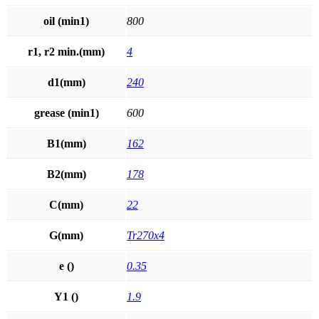
oil (min1)
800
r1, r2 min.(mm)
4
d1(mm)
240
grease (min1)
600
B1(mm)
162
B2(mm)
178
C(mm)
22
G(mm)
Tr270x4
e ()
0.35
Y1 ()
1.9