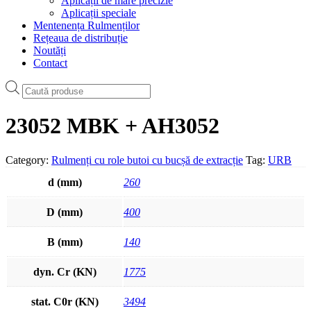
Aplicații de mare precizie
Aplicații speciale
Mentenența Rulmenților
Rețeaua de distribuție
Noutăți
Contact
Products
search
23052 MBK + AH3052
Category:
Rulmenți cu role butoi cu bucșă de extracție
Tag:
URB
d (mm)
260
D (mm)
400
B (mm)
140
dyn. Cr (KN)
1775
stat. C0r (KN)
3494