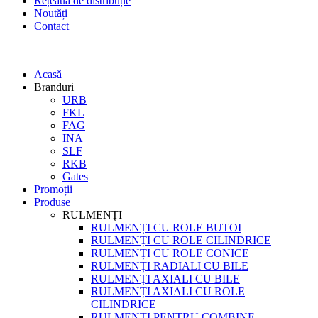
Rețeaua de distribuție
Noutăți
Contact
Acasă
Branduri
URB
FKL
FAG
INA
SLF
RKB
Gates
Promoții
Produse
RULMENȚI
RULMENȚI CU ROLE BUTOI
RULMENȚI CU ROLE CILINDRICE
RULMENȚI CU ROLE CONICE
RULMENȚI RADIALI CU BILE
RULMENȚI AXIALI CU BILE
RULMENȚI AXIALI CU ROLE
CILINDRICE
RULMENȚI PENTRU COMBINE