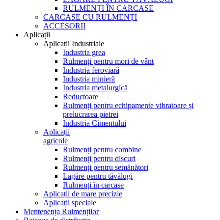
RULMENȚI ÎN CARCASE
CARCASE CU RULMENȚI
ACCESORII
Aplicații
Aplicații Industriale
Industria grea
Rulmenți pentru mori de vânt
Industria feroviară
Industria minieră
Industria metalurgică
Reductoare
Rulmenți pentru echipamente vibratoare și
prelucrarea pietrei
Industria Cimentului
Aplicații
agricole
Rulmenți pentru combine
Rulmenți pentru discuri
Rulmenți pentru semănători
Lagăre pentru tăvălugi
Rulmenți în carcase
Aplicații de mare precizie
Aplicații speciale
Mentenența Rulmenților