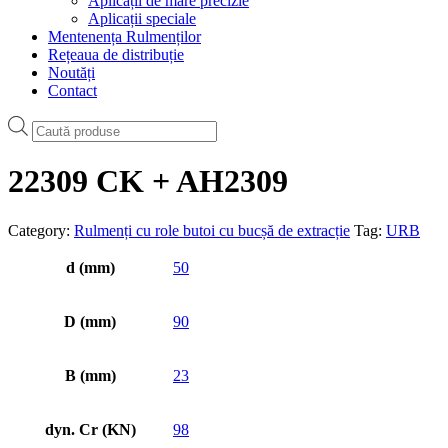
Aplicații de mare precizie
Aplicații speciale
Mentenența Rulmenților
Rețeaua de distribuție
Noutăți
Contact
Products
search
22309 CK + AH2309
Category:
Rulmenți cu role butoi cu bucșă de extracție
Tag:
URB
d (mm)
50
D (mm)
90
B (mm)
23
dyn. Cr (KN)
98