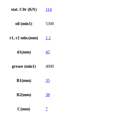
stat. C0r (KN)
114
oil (min1)
5300
r1, r2 min.(mm)
1.1
d1(mm)
45
grease (min1)
4000
B1(mm)
35
B2(mm)
38
C(mm)
7