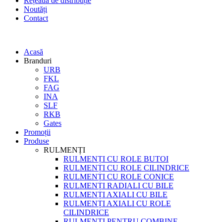
Rețeaua de distribuție
Noutăți
Contact
Acasă
Branduri
URB
FKL
FAG
INA
SLF
RKB
Gates
Promoții
Produse
RULMENȚI
RULMENȚI CU ROLE BUTOI
RULMENȚI CU ROLE CILINDRICE
RULMENȚI CU ROLE CONICE
RULMENȚI RADIALI CU BILE
RULMENȚI AXIALI CU BILE
RULMENȚI AXIALI CU ROLE
CILINDRICE
RULMENȚI PENTRU COMBINE