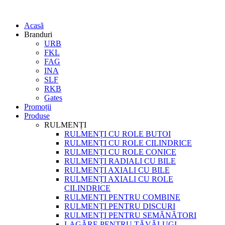
Acasă
Branduri
URB
FKL
FAG
INA
SLF
RKB
Gates
Promoții
Produse
RULMENȚI
RULMENȚI CU ROLE BUTOI
RULMENȚI CU ROLE CILINDRICE
RULMENȚI CU ROLE CONICE
RULMENȚI RADIALI CU BILE
RULMENȚI AXIALI CU BILE
RULMENȚI AXIALI CU ROLE
CILINDRICE
RULMENȚI PENTRU COMBINE
RULMENȚI PENTRU DISCURI
RULMENȚI PENTRU SEMĂNĂTORI
LAGĂRE PENTRU TĂVĂLUGI