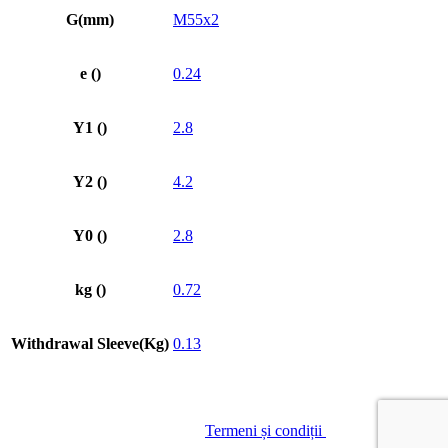
G(mm)
M55x2
e ()
0.24
Y1 ()
2.8
Y2 ()
4.2
Y0 ()
2.8
kg ()
0.72
Withdrawal Sleeve(Kg)
0.13
© GREENLAND SA
|
Termeni și condiții
| Site creat de
Red