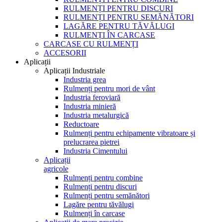
RULMENȚI PENTRU DISCURI
RULMENȚI PENTRU SEMĂNĂTORI
LAGĂRE PENTRU TĂVĂLUGI
RULMENȚI ÎN CARCASE
CARCASE CU RULMENȚI
ACCESORII
Aplicații
Aplicații Industriale
Industria grea
Rulmenți pentru mori de vânt
Industria feroviară
Industria minieră
Industria metalurgică
Reductoare
Rulmenți pentru echipamente vibratoare și
prelucrarea pietrei
Industria Cimentului
Aplicații
agricole
Rulmenți pentru combine
Rulmenți pentru discuri
Rulmenți pentru semănători
Lagăre pentru tăvălugi
Rulmenți în carcase