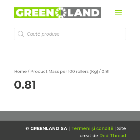
Products
search
Home
/ Product Mass per 100 rollers (Kg) / 0.81
0.81
© GREENLAND SA
|
Termeni și condiții
| Site
creat de
Red Thread