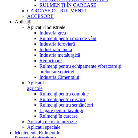
RULMENȚI ÎN CARCASE
CARCASE CU RULMENȚI
ACCESORII
Aplicații
Aplicații Industriale
Industria grea
Rulmenți pentru mori de vânt
Industria feroviară
Industria minieră
Industria metalurgică
Reductoare
Rulmenți pentru echipamente vibratoare și
prelucrarea pietrei
Industria Cimentului
Aplicații
agricole
Rulmenți pentru combine
Rulmenți pentru discuri
Rulmenți pentru semănători
Lagăre pentru tăvălugi
Rulmenți în carcase
Aplicații de mare precizie
Aplicații speciale
Mentenența Rulmenților