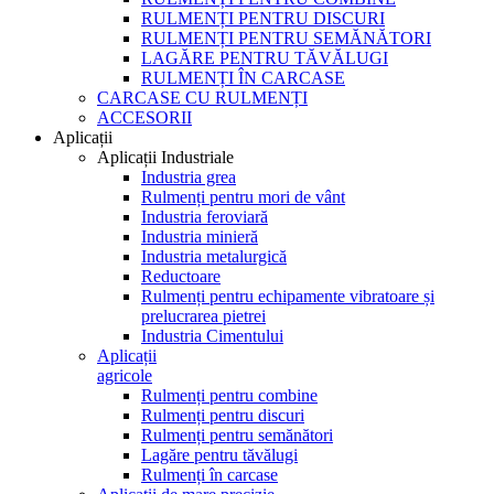
RULMENȚI PENTRU DISCURI
RULMENȚI PENTRU SEMĂNĂTORI
LAGĂRE PENTRU TĂVĂLUGI
RULMENȚI ÎN CARCASE
CARCASE CU RULMENȚI
ACCESORII
Aplicații
Aplicații Industriale
Industria grea
Rulmenți pentru mori de vânt
Industria feroviară
Industria minieră
Industria metalurgică
Reductoare
Rulmenți pentru echipamente vibratoare și
prelucrarea pietrei
Industria Cimentului
Aplicații
agricole
Rulmenți pentru combine
Rulmenți pentru discuri
Rulmenți pentru semănători
Lagăre pentru tăvălugi
Rulmenți în carcase