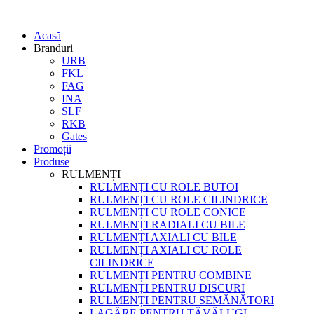
Acasă
Branduri
URB
FKL
FAG
INA
SLF
RKB
Gates
Promoții
Produse
RULMENȚI
RULMENȚI CU ROLE BUTOI
RULMENȚI CU ROLE CILINDRICE
RULMENȚI CU ROLE CONICE
RULMENȚI RADIALI CU BILE
RULMENȚI AXIALI CU BILE
RULMENȚI AXIALI CU ROLE
CILINDRICE
RULMENȚI PENTRU COMBINE
RULMENȚI PENTRU DISCURI
RULMENȚI PENTRU SEMĂNĂTORI
LAGĂRE PENTRU TĂVĂLUGI