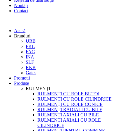
Rețeaua de distribuție
Noutăți
Contact
Acasă
Branduri
URB
FKL
FAG
INA
SLF
RKB
Gates
Promoții
Produse
RULMENȚI
RULMENȚI CU ROLE BUTOI
RULMENȚI CU ROLE CILINDRICE
RULMENȚI CU ROLE CONICE
RULMENȚI RADIALI CU BILE
RULMENȚI AXIALI CU BILE
RULMENȚI AXIALI CU ROLE
CILINDRICE
RULMENȚI PENTRU COMBINE