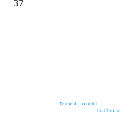
37
© GREENLAND SA
|
Termeni și condiții
| Site creat
de
Red Thread