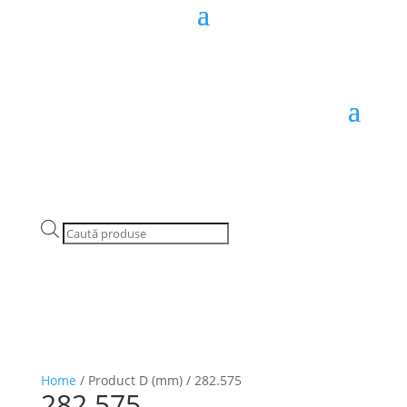
Products
search
Home
/ Product D (mm) / 282.575
282.575