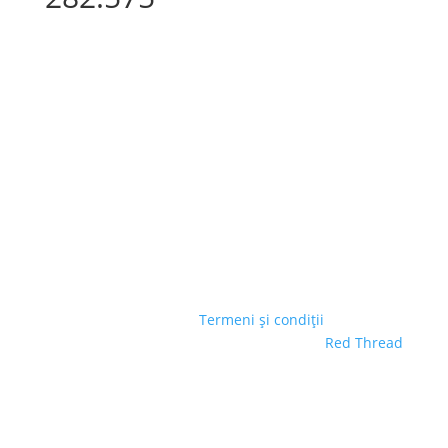
© GREENLAND SA
|
Termeni și condiții
| Site creat
de
Red Thread