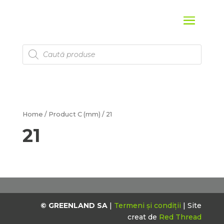
Products
search
Home
/ Product C (mm) / 21
21
© GREENLAND SA
|
Termeni și condiții
| Site
creat de
Red Thread