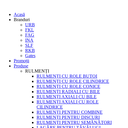
Acasă
Branduri
URB
FKL
FAG
INA
SLF
RKB
Gates
Promoții
Produse
RULMENȚI
RULMENȚI CU ROLE BUTOI
RULMENȚI CU ROLE CILINDRICE
RULMENȚI CU ROLE CONICE
RULMENȚI RADIALI CU BILE
RULMENȚI AXIALI CU BILE
RULMENȚI AXIALI CU ROLE
CILINDRICE
RULMENȚI PENTRU COMBINE
RULMENȚI PENTRU DISCURI
RULMENȚI PENTRU SEMĂNĂTORI
LAGĂRE PENTRU TĂVĂLUGI