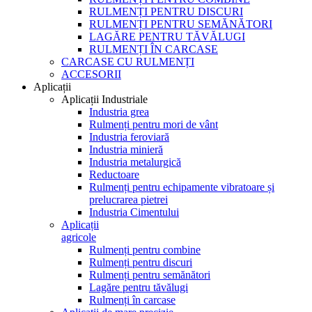
RULMENȚI PENTRU DISCURI
RULMENȚI PENTRU SEMĂNĂTORI
LAGĂRE PENTRU TĂVĂLUGI
RULMENȚI ÎN CARCASE
CARCASE CU RULMENȚI
ACCESORII
Aplicații
Aplicații Industriale
Industria grea
Rulmenți pentru mori de vânt
Industria feroviară
Industria minieră
Industria metalurgică
Reductoare
Rulmenți pentru echipamente vibratoare și
prelucrarea pietrei
Industria Cimentului
Aplicații
agricole
Rulmenți pentru combine
Rulmenți pentru discuri
Rulmenți pentru semănători
Lagăre pentru tăvălugi
Rulmenți în carcase