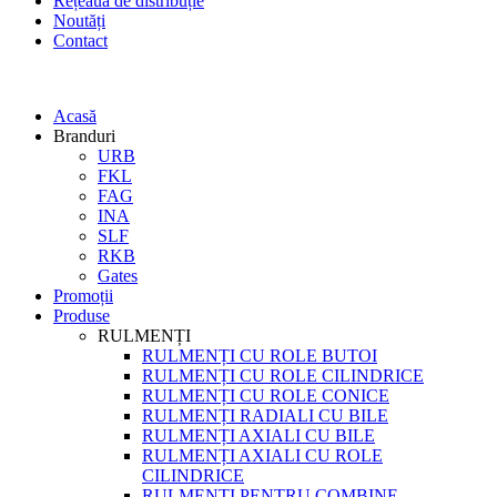
Rețeaua de distribuție
Noutăți
Contact
Acasă
Branduri
URB
FKL
FAG
INA
SLF
RKB
Gates
Promoții
Produse
RULMENȚI
RULMENȚI CU ROLE BUTOI
RULMENȚI CU ROLE CILINDRICE
RULMENȚI CU ROLE CONICE
RULMENȚI RADIALI CU BILE
RULMENȚI AXIALI CU BILE
RULMENȚI AXIALI CU ROLE
CILINDRICE
RULMENȚI PENTRU COMBINE