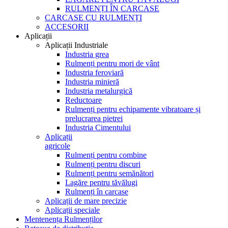
RULMENȚI ÎN CARCASE
CARCASE CU RULMENȚI
ACCESORII
Aplicații
Aplicații Industriale
Industria grea
Rulmenți pentru mori de vânt
Industria feroviară
Industria minieră
Industria metalurgică
Reductoare
Rulmenți pentru echipamente vibratoare și
prelucrarea pietrei
Industria Cimentului
Aplicații
agricole
Rulmenți pentru combine
Rulmenți pentru discuri
Rulmenți pentru semănători
Lagăre pentru tăvălugi
Rulmenți în carcase
Aplicații de mare precizie
Aplicații speciale
Mentenența Rulmenților