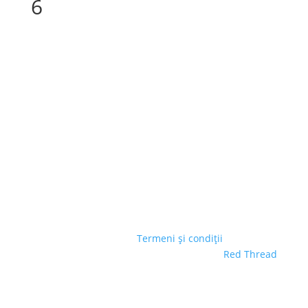
6
© GREENLAND SA
|
Termeni și condiții
| Site creat
de
Red Thread