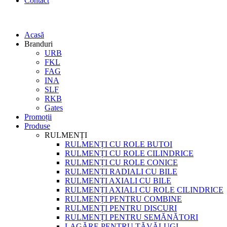
Contact
Acasă
Branduri
URB
FKL
FAG
INA
SLF
RKB
Gates
Promoții
Produse
RULMENȚI
RULMENȚI CU ROLE BUTOI
RULMENȚI CU ROLE CILINDRICE
RULMENȚI CU ROLE CONICE
RULMENȚI RADIALI CU BILE
RULMENȚI AXIALI CU BILE
RULMENȚI AXIALI CU ROLE CILINDRICE
RULMENȚI PENTRU COMBINE
RULMENȚI PENTRU DISCURI
RULMENȚI PENTRU SEMĂNĂTORI
LAGĂRE PENTRU TĂVĂLUGI