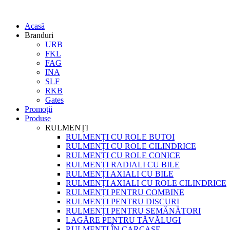
Acasă
Branduri
URB
FKL
FAG
INA
SLF
RKB
Gates
Promoții
Produse
RULMENȚI
RULMENȚI CU ROLE BUTOI
RULMENȚI CU ROLE CILINDRICE
RULMENȚI CU ROLE CONICE
RULMENȚI RADIALI CU BILE
RULMENȚI AXIALI CU BILE
RULMENȚI AXIALI CU ROLE CILINDRICE
RULMENȚI PENTRU COMBINE
RULMENȚI PENTRU DISCURI
RULMENȚI PENTRU SEMĂNĂTORI
LAGĂRE PENTRU TĂVĂLUGI
RULMENȚI ÎN CARCASE