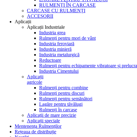
RULMENȚI ÎN CARCASE
CARCASE CU RULMENȚI
ACCESORII
Aplicații
Aplicații Industriale
Industria grea
Rulmenți pentru mori de vânt
Industria feroviară
Industria minieră
Industria metalurgică
Reductoare
Rulmenți pentru echipamente vibratoare și prelucra
Industria Cimentului
Aplicații
agricole
Rulmenți pentru combine
Rulmenți pentru discuri
Rulmenți pentru semănători
Lagăre pentru tăvălugi
Rulmenți în carcase
Aplicații de mare precizie
Aplicații speciale
Mentenența Rulmenților
Rețeaua de distribuție