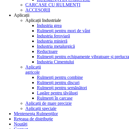
CARCASE CU RULMENȚI
ACCESORII
Aplicații
Aplicații Industriale
Industria grea
Rulmenți pentru mori de vânt
Industria feroviară
Industria minieră
Industria metalurgică
Reductoare
Rulmenți pentru echipamente vibratoare și prelucra
Industria Cimentului
Aplicații
agricole
Rulmenți pentru combine
Rulmenți pentru discuri
Rulmenți pentru semănători
Lagăre pentru tăvălugi
Rulmenți în carcase
Aplicații de mare precizie
Aplicații speciale
Mentenența Rulmenților
Rețeaua de distribuție
Noutăți