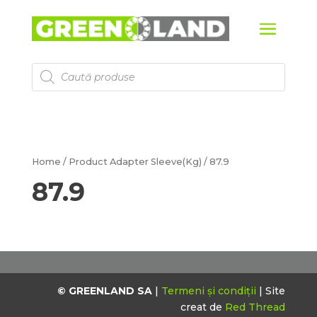
Products
search
Home
/ Product Adapter Sleeve(Kg) / 87.9
87.9
© GREENLAND SA
|
Termeni și condiții
| Site
creat de
Red Thread