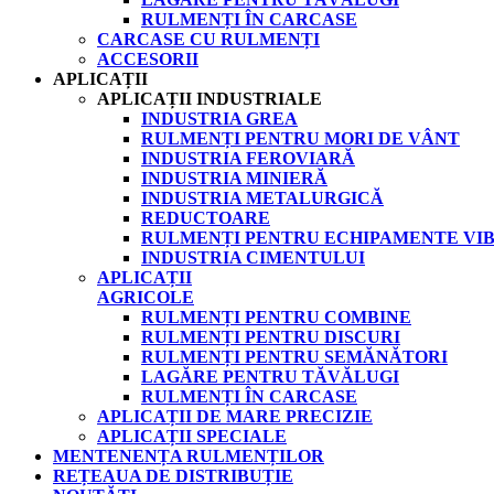
RULMENȚI ÎN CARCASE
CARCASE CU RULMENȚI
ACCESORII
APLICAȚII
APLICAȚII INDUSTRIALE
INDUSTRIA GREA
RULMENȚI PENTRU MORI DE VÂNT
INDUSTRIA FEROVIARĂ
INDUSTRIA MINIERĂ
INDUSTRIA METALURGICĂ
REDUCTOARE
RULMENȚI PENTRU ECHIPAMENTE VIB
INDUSTRIA CIMENTULUI
APLICAȚII
AGRICOLE
RULMENȚI PENTRU COMBINE
RULMENȚI PENTRU DISCURI
RULMENȚI PENTRU SEMĂNĂTORI
LAGĂRE PENTRU TĂVĂLUGI
RULMENȚI ÎN CARCASE
APLICAȚII DE MARE PRECIZIE
APLICAȚII SPECIALE
MENTENENȚA RULMENȚILOR
REȚEAUA DE DISTRIBUȚIE