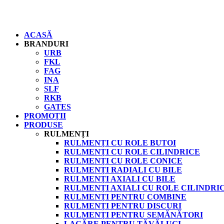
ACASĂ
BRANDURI
URB
FKL
FAG
INA
SLF
RKB
GATES
PROMOȚII
PRODUSE
RULMENȚI
RULMENȚI CU ROLE BUTOI
RULMENȚI CU ROLE CILINDRICE
RULMENȚI CU ROLE CONICE
RULMENȚI RADIALI CU BILE
RULMENȚI AXIALI CU BILE
RULMENȚI AXIALI CU ROLE CILINDRI
RULMENȚI PENTRU COMBINE
RULMENȚI PENTRU DISCURI
RULMENȚI PENTRU SEMĂNĂTORI
LAGĂRE PENTRU TĂVĂLUGI