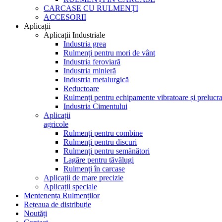
CARCASE CU RULMENȚI
ACCESORII
Aplicații
Aplicații Industriale
Industria grea
Rulmenți pentru mori de vânt
Industria feroviară
Industria minieră
Industria metalurgică
Reductoare
Rulmenți pentru echipamente vibratoare și prelucra
Industria Cimentului
Aplicații
agricole
Rulmenți pentru combine
Rulmenți pentru discuri
Rulmenți pentru semănători
Lagăre pentru tăvălugi
Rulmenți în carcase
Aplicații de mare precizie
Aplicații speciale
Mentenența Rulmenților
Rețeaua de distribuție
Noutăți