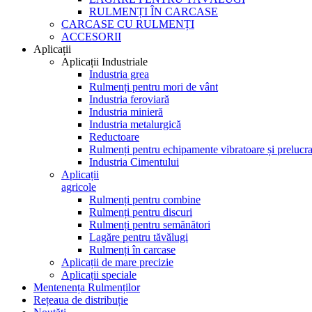
RULMENȚI ÎN CARCASE
CARCASE CU RULMENȚI
ACCESORII
Aplicații
Aplicații Industriale
Industria grea
Rulmenți pentru mori de vânt
Industria feroviară
Industria minieră
Industria metalurgică
Reductoare
Rulmenți pentru echipamente vibratoare și prelucra
Industria Cimentului
Aplicații
agricole
Rulmenți pentru combine
Rulmenți pentru discuri
Rulmenți pentru semănători
Lagăre pentru tăvălugi
Rulmenți în carcase
Aplicații de mare precizie
Aplicații speciale
Mentenența Rulmenților
Rețeaua de distribuție