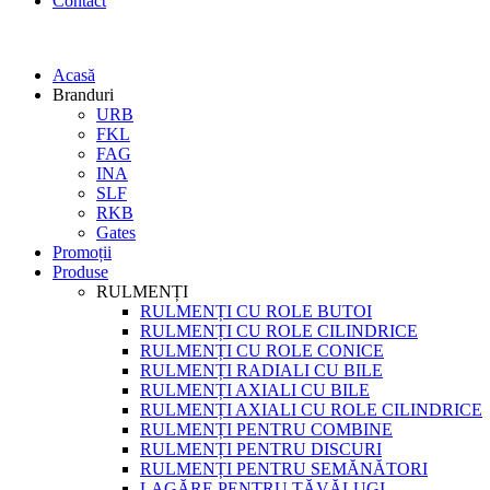
Contact
Acasă
Branduri
URB
FKL
FAG
INA
SLF
RKB
Gates
Promoții
Produse
RULMENȚI
RULMENȚI CU ROLE BUTOI
RULMENȚI CU ROLE CILINDRICE
RULMENȚI CU ROLE CONICE
RULMENȚI RADIALI CU BILE
RULMENȚI AXIALI CU BILE
RULMENȚI AXIALI CU ROLE CILINDRICE
RULMENȚI PENTRU COMBINE
RULMENȚI PENTRU DISCURI
RULMENȚI PENTRU SEMĂNĂTORI
LAGĂRE PENTRU TĂVĂLUGI