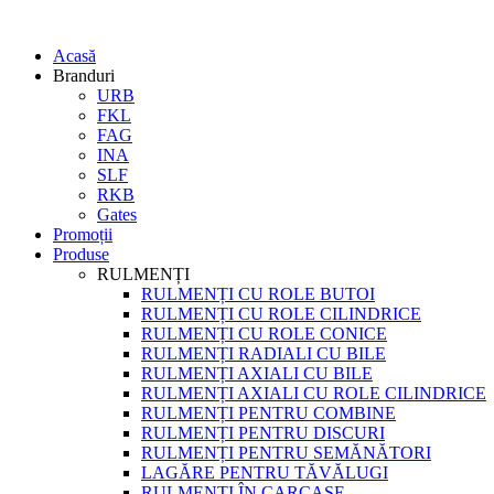
Acasă
Branduri
URB
FKL
FAG
INA
SLF
RKB
Gates
Promoții
Produse
RULMENȚI
RULMENȚI CU ROLE BUTOI
RULMENȚI CU ROLE CILINDRICE
RULMENȚI CU ROLE CONICE
RULMENȚI RADIALI CU BILE
RULMENȚI AXIALI CU BILE
RULMENȚI AXIALI CU ROLE CILINDRICE
RULMENȚI PENTRU COMBINE
RULMENȚI PENTRU DISCURI
RULMENȚI PENTRU SEMĂNĂTORI
LAGĂRE PENTRU TĂVĂLUGI
RULMENȚI ÎN CARCASE