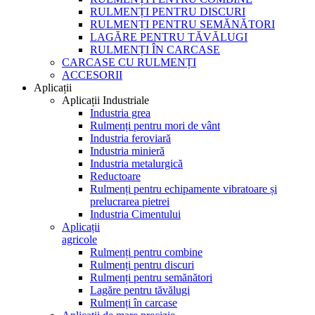
RULMENȚI PENTRU DISCURI
RULMENȚI PENTRU SEMĂNĂTORI
LAGĂRE PENTRU TĂVĂLUGI
RULMENȚI ÎN CARCASE
CARCASE CU RULMENȚI
ACCESORII
Aplicații
Aplicații Industriale
Industria grea
Rulmenți pentru mori de vânt
Industria feroviară
Industria minieră
Industria metalurgică
Reductoare
Rulmenți pentru echipamente vibratoare și
prelucrarea pietrei
Industria Cimentului
Aplicații
agricole
Rulmenți pentru combine
Rulmenți pentru discuri
Rulmenți pentru semănători
Lagăre pentru tăvălugi
Rulmenți în carcase