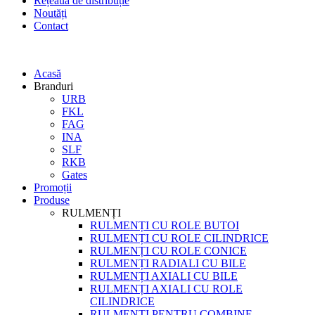
Rețeaua de distribuție
Noutăți
Contact
Acasă
Branduri
URB
FKL
FAG
INA
SLF
RKB
Gates
Promoții
Produse
RULMENȚI
RULMENȚI CU ROLE BUTOI
RULMENȚI CU ROLE CILINDRICE
RULMENȚI CU ROLE CONICE
RULMENȚI RADIALI CU BILE
RULMENȚI AXIALI CU BILE
RULMENȚI AXIALI CU ROLE
CILINDRICE
RULMENȚI PENTRU COMBINE