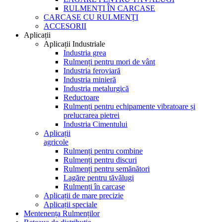
RULMENȚI ÎN CARCASE
CARCASE CU RULMENȚI
ACCESORII
Aplicații
Aplicații Industriale
Industria grea
Rulmenți pentru mori de vânt
Industria feroviară
Industria minieră
Industria metalurgică
Reductoare
Rulmenți pentru echipamente vibratoare și
prelucrarea pietrei
Industria Cimentului
Aplicații
agricole
Rulmenți pentru combine
Rulmenți pentru discuri
Rulmenți pentru semănători
Lagăre pentru tăvălugi
Rulmenți în carcase
Aplicații de mare precizie
Aplicații speciale
Mentenența Rulmenților