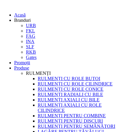
Acasă
Branduri
URB
FKL
FAG
INA
SLF
RKB
Gates
Promoții
Produse
RULMENȚI
RULMENȚI CU ROLE BUTOI
RULMENȚI CU ROLE CILINDRICE
RULMENȚI CU ROLE CONICE
RULMENȚI RADIALI CU BILE
RULMENȚI AXIALI CU BILE
RULMENȚI AXIALI CU ROLE
CILINDRICE
RULMENȚI PENTRU COMBINE
RULMENȚI PENTRU DISCURI
RULMENȚI PENTRU SEMĂNĂTORI
LAGĂRE PENTRU TĂVĂLUGI