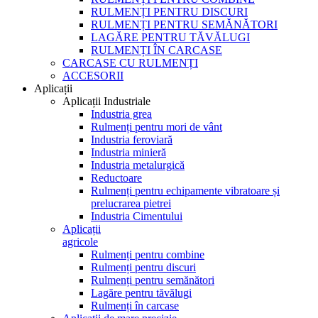
RULMENȚI PENTRU DISCURI
RULMENȚI PENTRU SEMĂNĂTORI
LAGĂRE PENTRU TĂVĂLUGI
RULMENȚI ÎN CARCASE
CARCASE CU RULMENȚI
ACCESORII
Aplicații
Aplicații Industriale
Industria grea
Rulmenți pentru mori de vânt
Industria feroviară
Industria minieră
Industria metalurgică
Reductoare
Rulmenți pentru echipamente vibratoare și
prelucrarea pietrei
Industria Cimentului
Aplicații
agricole
Rulmenți pentru combine
Rulmenți pentru discuri
Rulmenți pentru semănători
Lagăre pentru tăvălugi
Rulmenți în carcase