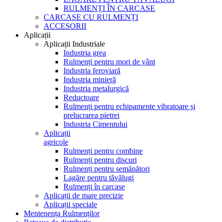
RULMENȚI ÎN CARCASE
CARCASE CU RULMENȚI
ACCESORII
Aplicații
Aplicații Industriale
Industria grea
Rulmenți pentru mori de vânt
Industria feroviară
Industria minieră
Industria metalurgică
Reductoare
Rulmenți pentru echipamente vibratoare și
prelucrarea pietrei
Industria Cimentului
Aplicații
agricole
Rulmenți pentru combine
Rulmenți pentru discuri
Rulmenți pentru semănători
Lagăre pentru tăvălugi
Rulmenți în carcase
Aplicații de mare precizie
Aplicații speciale
Mentenența Rulmenților