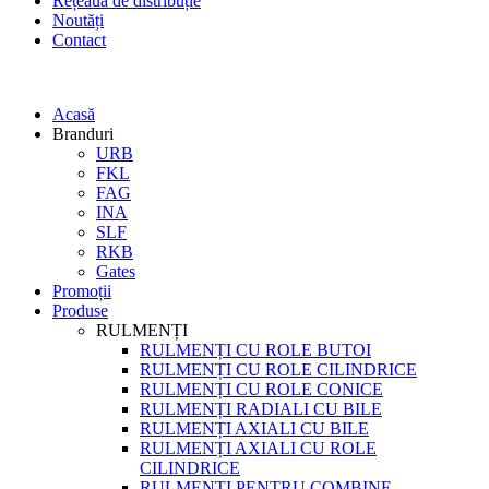
Rețeaua de distribuție
Noutăți
Contact
Acasă
Branduri
URB
FKL
FAG
INA
SLF
RKB
Gates
Promoții
Produse
RULMENȚI
RULMENȚI CU ROLE BUTOI
RULMENȚI CU ROLE CILINDRICE
RULMENȚI CU ROLE CONICE
RULMENȚI RADIALI CU BILE
RULMENȚI AXIALI CU BILE
RULMENȚI AXIALI CU ROLE
CILINDRICE
RULMENȚI PENTRU COMBINE