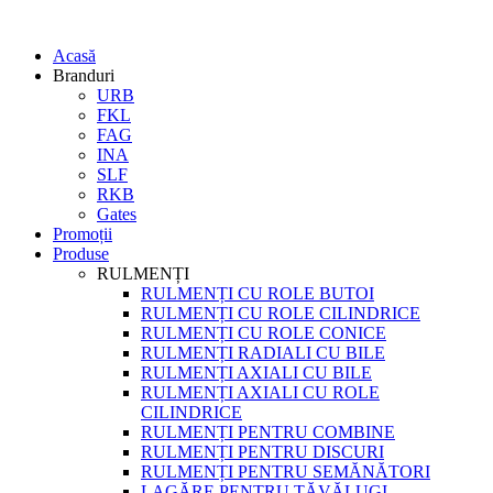
Acasă
Branduri
URB
FKL
FAG
INA
SLF
RKB
Gates
Promoții
Produse
RULMENȚI
RULMENȚI CU ROLE BUTOI
RULMENȚI CU ROLE CILINDRICE
RULMENȚI CU ROLE CONICE
RULMENȚI RADIALI CU BILE
RULMENȚI AXIALI CU BILE
RULMENȚI AXIALI CU ROLE
CILINDRICE
RULMENȚI PENTRU COMBINE
RULMENȚI PENTRU DISCURI
RULMENȚI PENTRU SEMĂNĂTORI
LAGĂRE PENTRU TĂVĂLUGI