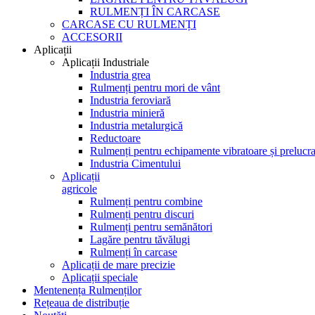
RULMENȚI ÎN CARCASE
CARCASE CU RULMENȚI
ACCESORII
Aplicații
Aplicații Industriale
Industria grea
Rulmenți pentru mori de vânt
Industria feroviară
Industria minieră
Industria metalurgică
Reductoare
Rulmenți pentru echipamente vibratoare și prelucra
Industria Cimentului
Aplicații
agricole
Rulmenți pentru combine
Rulmenți pentru discuri
Rulmenți pentru semănători
Lagăre pentru tăvălugi
Rulmenți în carcase
Aplicații de mare precizie
Aplicații speciale
Mentenența Rulmenților
Rețeaua de distribuție