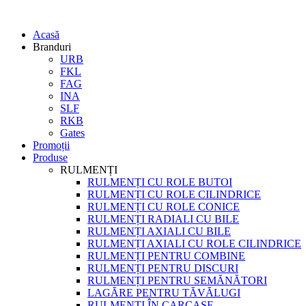
Acasă
Branduri
URB
FKL
FAG
INA
SLF
RKB
Gates
Promoții
Produse
RULMENȚI
RULMENȚI CU ROLE BUTOI
RULMENȚI CU ROLE CILINDRICE
RULMENȚI CU ROLE CONICE
RULMENȚI RADIALI CU BILE
RULMENȚI AXIALI CU BILE
RULMENȚI AXIALI CU ROLE CILINDRICE
RULMENȚI PENTRU COMBINE
RULMENȚI PENTRU DISCURI
RULMENȚI PENTRU SEMĂNĂTORI
LAGĂRE PENTRU TĂVĂLUGI
RULMENȚI ÎN CARCASE