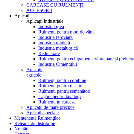
CARCASE CU RULMENȚI
ACCESORII
Aplicații
Aplicații Industriale
Industria grea
Rulmenți pentru mori de vânt
Industria feroviară
Industria minieră
Industria metalurgică
Reductoare
Rulmenți pentru echipamente vibratoare și prelucra
Industria Cimentului
Aplicații
agricole
Rulmenți pentru combine
Rulmenți pentru discuri
Rulmenți pentru semănători
Lagăre pentru tăvălugi
Rulmenți în carcase
Aplicații de mare precizie
Aplicații speciale
Mentenența Rulmenților
Rețeaua de distribuție
Noutăți