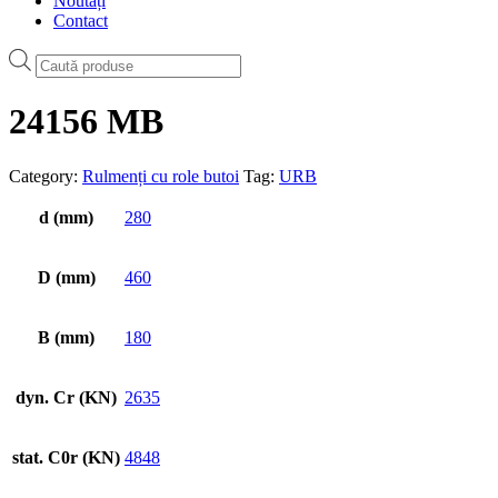
Noutăți
Contact
Products
search
24156 MB
Category:
Rulmenți cu role butoi
Tag:
URB
d (mm)
280
D (mm)
460
B (mm)
180
dyn. Cr (KN)
2635
stat. C0r (KN)
4848