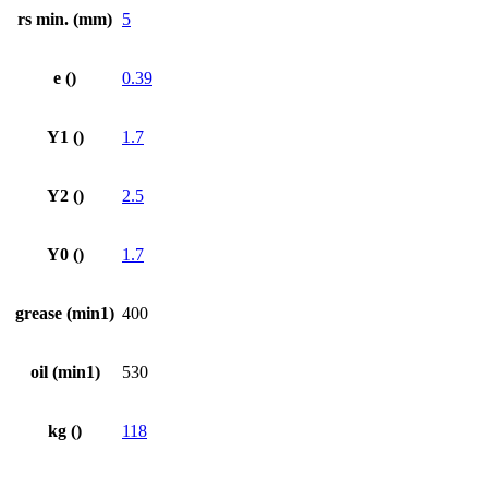
rs min. (mm)
5
e ()
0.39
Y1 ()
1.7
Y2 ()
2.5
Y0 ()
1.7
grease (min1)
400
oil (min1)
530
kg ()
118