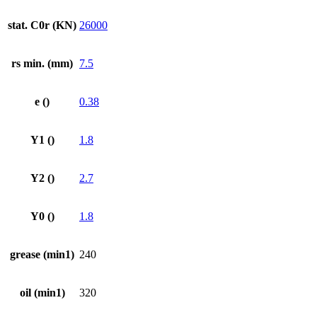
stat. C0r (KN)
26000
rs min. (mm)
7.5
e ()
0.38
Y1 ()
1.8
Y2 ()
2.7
Y0 ()
1.8
grease (min1)
240
oil (min1)
320