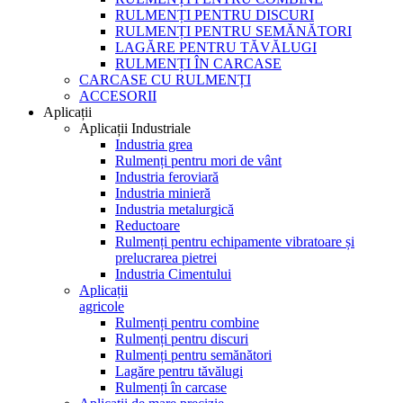
RULMENȚI PENTRU DISCURI
RULMENȚI PENTRU SEMĂNĂTORI
LAGĂRE PENTRU TĂVĂLUGI
RULMENȚI ÎN CARCASE
CARCASE CU RULMENȚI
ACCESORII
Aplicații
Aplicații Industriale
Industria grea
Rulmenți pentru mori de vânt
Industria feroviară
Industria minieră
Industria metalurgică
Reductoare
Rulmenți pentru echipamente vibratoare și
prelucrarea pietrei
Industria Cimentului
Aplicații
agricole
Rulmenți pentru combine
Rulmenți pentru discuri
Rulmenți pentru semănători
Lagăre pentru tăvălugi
Rulmenți în carcase