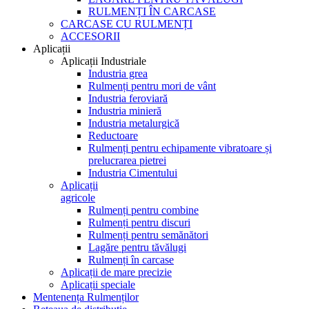
RULMENȚI ÎN CARCASE
CARCASE CU RULMENȚI
ACCESORII
Aplicații
Aplicații Industriale
Industria grea
Rulmenți pentru mori de vânt
Industria feroviară
Industria minieră
Industria metalurgică
Reductoare
Rulmenți pentru echipamente vibratoare și
prelucrarea pietrei
Industria Cimentului
Aplicații
agricole
Rulmenți pentru combine
Rulmenți pentru discuri
Rulmenți pentru semănători
Lagăre pentru tăvălugi
Rulmenți în carcase
Aplicații de mare precizie
Aplicații speciale
Mentenența Rulmenților