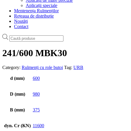
Aplicații de mare precizie
Aplicații speciale
Mentenența Rulmenților
Rețeaua de distribuție
Noutăți
Contact
Products
search
241/600 MBK30
Category:
Rulmenți cu role butoi
Tag:
URB
d (mm)
600
D (mm)
980
B (mm)
375
dyn. Cr (KN)
11600