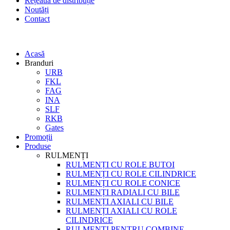
Rețeaua de distribuție
Noutăți
Contact
Acasă
Branduri
URB
FKL
FAG
INA
SLF
RKB
Gates
Promoții
Produse
RULMENȚI
RULMENȚI CU ROLE BUTOI
RULMENȚI CU ROLE CILINDRICE
RULMENȚI CU ROLE CONICE
RULMENȚI RADIALI CU BILE
RULMENȚI AXIALI CU BILE
RULMENȚI AXIALI CU ROLE
CILINDRICE
RULMENȚI PENTRU COMBINE