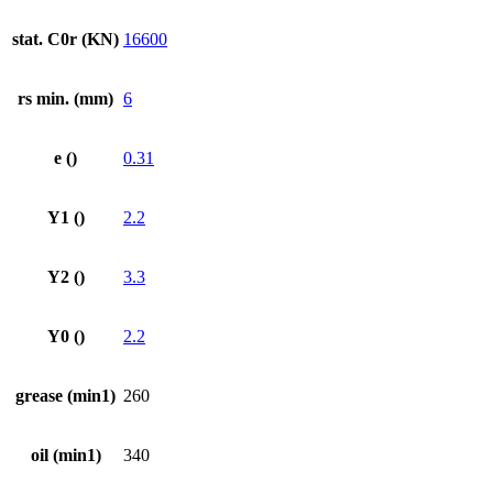
stat. C0r (KN)
16600
rs min. (mm)
6
e ()
0.31
Y1 ()
2.2
Y2 ()
3.3
Y0 ()
2.2
grease (min1)
260
oil (min1)
340