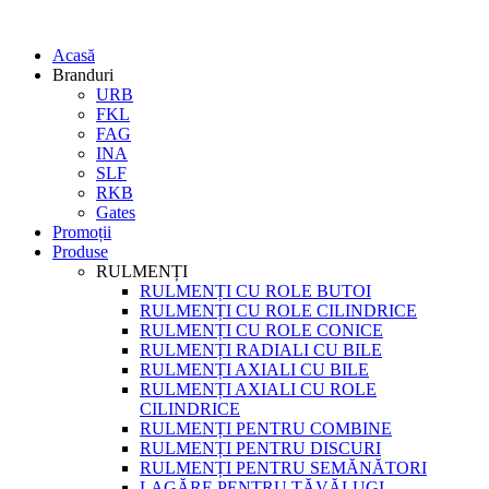
Acasă
Branduri
URB
FKL
FAG
INA
SLF
RKB
Gates
Promoții
Produse
RULMENȚI
RULMENȚI CU ROLE BUTOI
RULMENȚI CU ROLE CILINDRICE
RULMENȚI CU ROLE CONICE
RULMENȚI RADIALI CU BILE
RULMENȚI AXIALI CU BILE
RULMENȚI AXIALI CU ROLE
CILINDRICE
RULMENȚI PENTRU COMBINE
RULMENȚI PENTRU DISCURI
RULMENȚI PENTRU SEMĂNĂTORI
LAGĂRE PENTRU TĂVĂLUGI