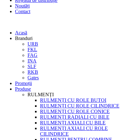
Rețeaua de distribuție
Noutăți
Contact
Acasă
Branduri
URB
FKL
FAG
INA
SLF
RKB
Gates
Promoții
Produse
RULMENȚI
RULMENȚI CU ROLE BUTOI
RULMENȚI CU ROLE CILINDRICE
RULMENȚI CU ROLE CONICE
RULMENȚI RADIALI CU BILE
RULMENȚI AXIALI CU BILE
RULMENȚI AXIALI CU ROLE
CILINDRICE
RULMENȚI PENTRU COMBINE