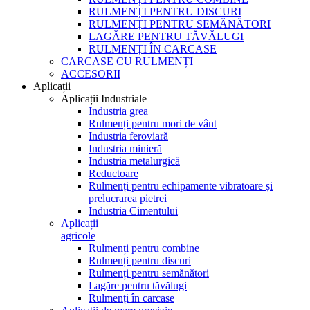
RULMENȚI PENTRU DISCURI
RULMENȚI PENTRU SEMĂNĂTORI
LAGĂRE PENTRU TĂVĂLUGI
RULMENȚI ÎN CARCASE
CARCASE CU RULMENȚI
ACCESORII
Aplicații
Aplicații Industriale
Industria grea
Rulmenți pentru mori de vânt
Industria feroviară
Industria minieră
Industria metalurgică
Reductoare
Rulmenți pentru echipamente vibratoare și
prelucrarea pietrei
Industria Cimentului
Aplicații
agricole
Rulmenți pentru combine
Rulmenți pentru discuri
Rulmenți pentru semănători
Lagăre pentru tăvălugi
Rulmenți în carcase