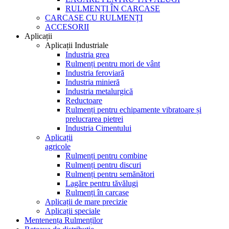
RULMENȚI ÎN CARCASE
CARCASE CU RULMENȚI
ACCESORII
Aplicații
Aplicații Industriale
Industria grea
Rulmenți pentru mori de vânt
Industria feroviară
Industria minieră
Industria metalurgică
Reductoare
Rulmenți pentru echipamente vibratoare și
prelucrarea pietrei
Industria Cimentului
Aplicații
agricole
Rulmenți pentru combine
Rulmenți pentru discuri
Rulmenți pentru semănători
Lagăre pentru tăvălugi
Rulmenți în carcase
Aplicații de mare precizie
Aplicații speciale
Mentenența Rulmenților