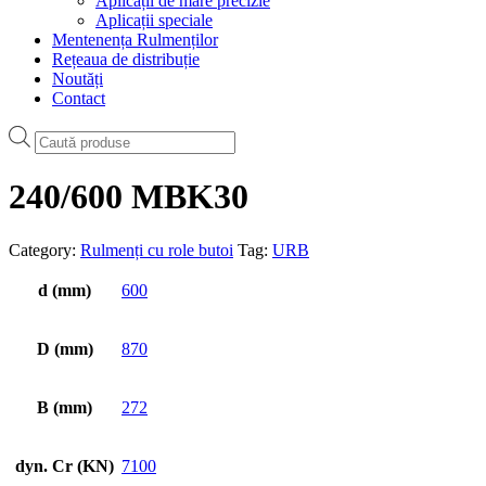
Aplicații de mare precizie
Aplicații speciale
Mentenența Rulmenților
Rețeaua de distribuție
Noutăți
Contact
Products
search
240/600 MBK30
Category:
Rulmenți cu role butoi
Tag:
URB
d (mm)
600
D (mm)
870
B (mm)
272
dyn. Cr (KN)
7100