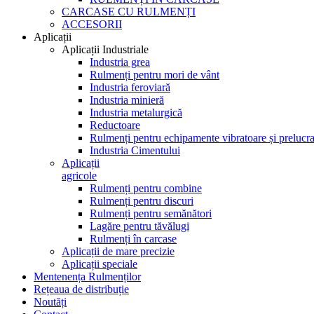
CARCASE CU RULMENȚI
ACCESORII
Aplicații
Aplicații Industriale
Industria grea
Rulmenți pentru mori de vânt
Industria feroviară
Industria minieră
Industria metalurgică
Reductoare
Rulmenți pentru echipamente vibratoare și prelucra
Industria Cimentului
Aplicații
agricole
Rulmenți pentru combine
Rulmenți pentru discuri
Rulmenți pentru semănători
Lagăre pentru tăvălugi
Rulmenți în carcase
Aplicații de mare precizie
Aplicații speciale
Mentenența Rulmenților
Rețeaua de distribuție
Noutăți