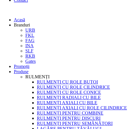
Contact
Acasă
Branduri
URB
FKL
FAG
INA
SLF
RKB
Gates
Promoții
Produse
RULMENȚI
RULMENȚI CU ROLE BUTOI
RULMENȚI CU ROLE CILINDRICE
RULMENȚI CU ROLE CONICE
RULMENȚI RADIALI CU BILE
RULMENȚI AXIALI CU BILE
RULMENȚI AXIALI CU ROLE CILINDRICE
RULMENȚI PENTRU COMBINE
RULMENȚI PENTRU DISCURI
RULMENȚI PENTRU SEMĂNĂTORI
LAGĂRE PENTRU TĂVĂLUGI