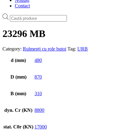
Noutăți
Contact
Products
search
23296 MB
Category:
Rulmenți cu role butoi
Tag:
URB
d (mm)
480
D (mm)
870
B (mm)
310
dyn. Cr (KN)
8800
stat. C0r (KN)
17000