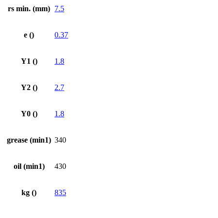
rs min. (mm)
7.5
e ()
0.37
Y1 ()
1.8
Y2 ()
2.7
Y0 ()
1.8
grease (min1)
340
oil (min1)
430
kg ()
835