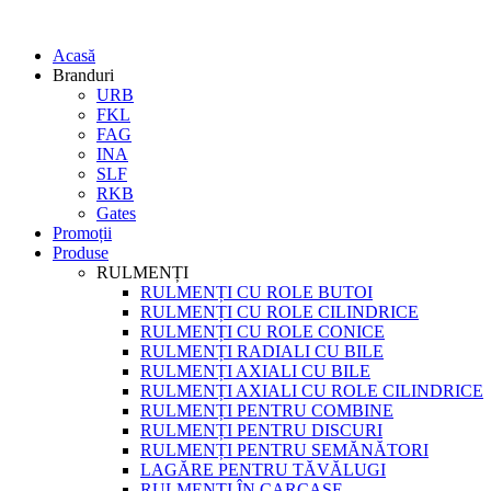
Acasă
Branduri
URB
FKL
FAG
INA
SLF
RKB
Gates
Promoții
Produse
RULMENȚI
RULMENȚI CU ROLE BUTOI
RULMENȚI CU ROLE CILINDRICE
RULMENȚI CU ROLE CONICE
RULMENȚI RADIALI CU BILE
RULMENȚI AXIALI CU BILE
RULMENȚI AXIALI CU ROLE CILINDRICE
RULMENȚI PENTRU COMBINE
RULMENȚI PENTRU DISCURI
RULMENȚI PENTRU SEMĂNĂTORI
LAGĂRE PENTRU TĂVĂLUGI
RULMENȚI ÎN CARCASE