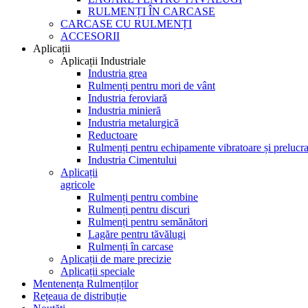
RULMENȚI ÎN CARCASE
CARCASE CU RULMENȚI
ACCESORII
Aplicații
Aplicații Industriale
Industria grea
Rulmenți pentru mori de vânt
Industria feroviară
Industria minieră
Industria metalurgică
Reductoare
Rulmenți pentru echipamente vibratoare și prelucra
Industria Cimentului
Aplicații
agricole
Rulmenți pentru combine
Rulmenți pentru discuri
Rulmenți pentru semănători
Lagăre pentru tăvălugi
Rulmenți în carcase
Aplicații de mare precizie
Aplicații speciale
Mentenența Rulmenților
Rețeaua de distribuție