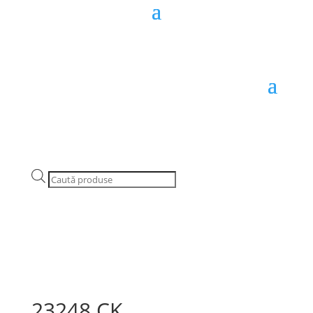
Products
search
23248 CK