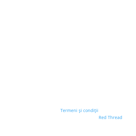
© GREENLAND SA
|
Termeni și condiții
| Site creat
de
Red Thread