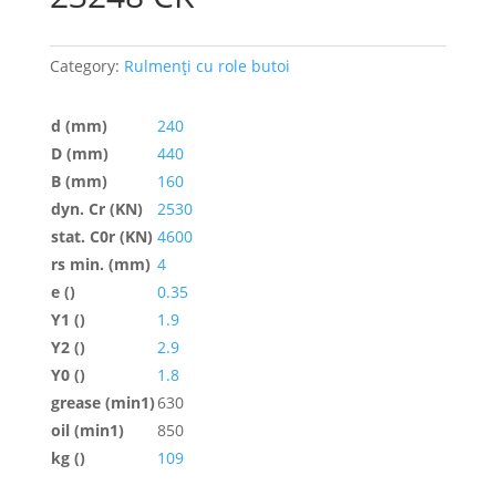
Category:
Rulmenți cu role butoi
d (mm)
240
D (mm)
440
B (mm)
160
dyn. Cr (KN)
2530
stat. C0r (KN)
4600
rs min. (mm)
4
e ()
0.35
Y1 ()
1.9
Y2 ()
2.9
Y0 ()
1.8
grease (min1)
630
oil (min1)
850
kg ()
109