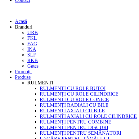
Contact
Acasă
Branduri
URB
FKL
FAG
INA
SLF
RKB
Gates
Promoții
Produse
RULMENȚI
RULMENȚI CU ROLE BUTOI
RULMENȚI CU ROLE CILINDRICE
RULMENȚI CU ROLE CONICE
RULMENȚI RADIALI CU BILE
RULMENȚI AXIALI CU BILE
RULMENȚI AXIALI CU ROLE CILINDRICE
RULMENȚI PENTRU COMBINE
RULMENȚI PENTRU DISCURI
RULMENȚI PENTRU SEMĂNĂTORI
LAGĂRE PENTRU TĂVĂLUGI