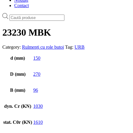
Noutăți
Contact
Products
search
23230 MBK
Category:
Rulmenți cu role butoi
Tag:
URB
d (mm)
150
D (mm)
270
B (mm)
96
dyn. Cr (KN)
1030
stat. C0r (KN)
1610