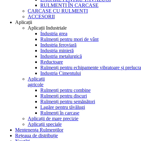
RULMENȚI ÎN CARCASE
CARCASE CU RULMENȚI
ACCESORII
Aplicații
Aplicații Industriale
Industria grea
Rulmenți pentru mori de vânt
Industria feroviară
Industria minieră
Industria metalurgică
Reductoare
Rulmenți pentru echipamente vibratoare și prelucra
Industria Cimentului
Aplicații
agricole
Rulmenți pentru combine
Rulmenți pentru discuri
Rulmenți pentru semănători
Lagăre pentru tăvălugi
Rulmenți în carcase
Aplicații de mare precizie
Aplicații speciale
Mentenența Rulmenților
Rețeaua de distribuție