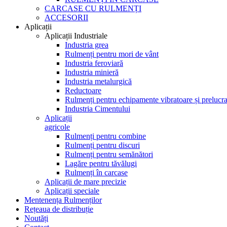
CARCASE CU RULMENȚI
ACCESORII
Aplicații
Aplicații Industriale
Industria grea
Rulmenți pentru mori de vânt
Industria feroviară
Industria minieră
Industria metalurgică
Reductoare
Rulmenți pentru echipamente vibratoare și prelucra
Industria Cimentului
Aplicații
agricole
Rulmenți pentru combine
Rulmenți pentru discuri
Rulmenți pentru semănători
Lagăre pentru tăvălugi
Rulmenți în carcase
Aplicații de mare precizie
Aplicații speciale
Mentenența Rulmenților
Rețeaua de distribuție
Noutăți