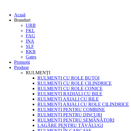
Acasă
Branduri
URB
FKL
FAG
INA
SLF
RKB
Gates
Promoții
Produse
RULMENȚI
RULMENȚI CU ROLE BUTOI
RULMENȚI CU ROLE CILINDRICE
RULMENȚI CU ROLE CONICE
RULMENȚI RADIALI CU BILE
RULMENȚI AXIALI CU BILE
RULMENȚI AXIALI CU ROLE CILINDRICE
RULMENȚI PENTRU COMBINE
RULMENȚI PENTRU DISCURI
RULMENȚI PENTRU SEMĂNĂTORI
LAGĂRE PENTRU TĂVĂLUGI
RULMENȚI ÎN CARCASE