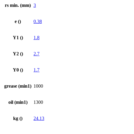
rs min. (mm)
3
e ()
0.38
Y1 ()
1.8
Y2 ()
2.7
Y0 ()
1.7
grease (min1)
1000
oil (min1)
1300
kg ()
24.13