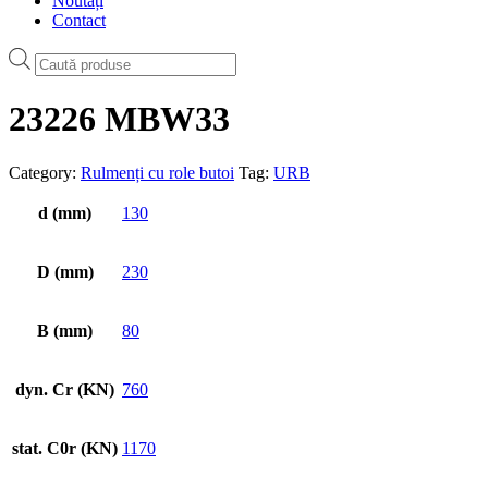
Noutăți
Contact
Products
search
23226 MBW33
Category:
Rulmenți cu role butoi
Tag:
URB
d (mm)
130
D (mm)
230
B (mm)
80
dyn. Cr (KN)
760
stat. C0r (KN)
1170