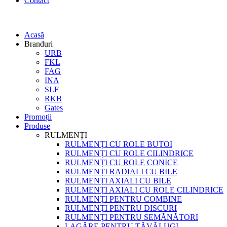
Contact
Acasă
Branduri
URB
FKL
FAG
INA
SLF
RKB
Gates
Promoții
Produse
RULMENȚI
RULMENȚI CU ROLE BUTOI
RULMENȚI CU ROLE CILINDRICE
RULMENȚI CU ROLE CONICE
RULMENȚI RADIALI CU BILE
RULMENȚI AXIALI CU BILE
RULMENȚI AXIALI CU ROLE CILINDRICE
RULMENȚI PENTRU COMBINE
RULMENȚI PENTRU DISCURI
RULMENȚI PENTRU SEMĂNĂTORI
LAGĂRE PENTRU TĂVĂLUGI