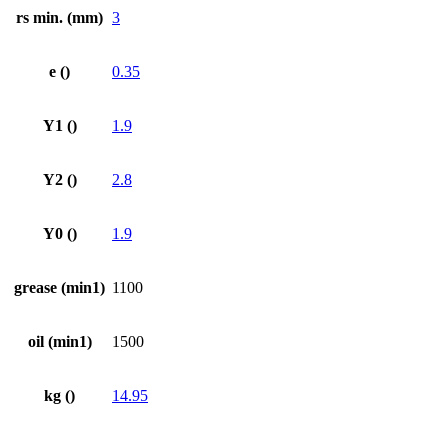
rs min. (mm)
3
e ()
0.35
Y1 ()
1.9
Y2 ()
2.8
Y0 ()
1.9
grease (min1)
1100
oil (min1)
1500
kg ()
14.95