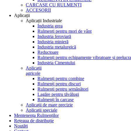
CARCASE CU RULMENȚI
ACCESORII
Aplicații
Aplicații Industriale
Industria grea
Rulmenți pentru mori de vânt
Industria feroviară
Industria minieră
Industria metalurgică
Reductoare
Rulmenți pentru echipamente vibratoare și prelucra
Industria Cimentului
Aplicații
agricole
Rulmenți pentru combine
Rulmenți pentru discuri
Rulmenți pentru semănători
Lagăre pentru tăvălugi
Rulmenți în carcase
Aplicații de mare precizie
Aplicații speciale
Mentenența Rulmenților
Rețeaua de distribuție
Noutăți