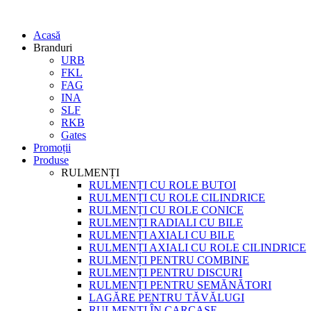
Acasă
Branduri
URB
FKL
FAG
INA
SLF
RKB
Gates
Promoții
Produse
RULMENȚI
RULMENȚI CU ROLE BUTOI
RULMENȚI CU ROLE CILINDRICE
RULMENȚI CU ROLE CONICE
RULMENȚI RADIALI CU BILE
RULMENȚI AXIALI CU BILE
RULMENȚI AXIALI CU ROLE CILINDRICE
RULMENȚI PENTRU COMBINE
RULMENȚI PENTRU DISCURI
RULMENȚI PENTRU SEMĂNĂTORI
LAGĂRE PENTRU TĂVĂLUGI
RULMENȚI ÎN CARCASE