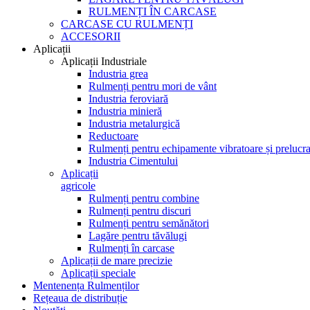
RULMENȚI ÎN CARCASE
CARCASE CU RULMENȚI
ACCESORII
Aplicații
Aplicații Industriale
Industria grea
Rulmenți pentru mori de vânt
Industria feroviară
Industria minieră
Industria metalurgică
Reductoare
Rulmenți pentru echipamente vibratoare și prelucra
Industria Cimentului
Aplicații
agricole
Rulmenți pentru combine
Rulmenți pentru discuri
Rulmenți pentru semănători
Lagăre pentru tăvălugi
Rulmenți în carcase
Aplicații de mare precizie
Aplicații speciale
Mentenența Rulmenților
Rețeaua de distribuție