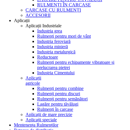
RULMENȚI ÎN CARCASE
CARCASE CU RULMENȚI
ACCESORII
Aplicații
Aplicații Industriale
Industria grea
Rulmenți pentru mori de vânt
Industria feroviară
Industria minieră
Industria metalurgică
Reductoare
Rulmenți pentru echipamente vibratoare și
prelucrarea pietrei
Industria Cimentului
Aplicații
agricole
Rulmenți pentru combine
Rulmenți pentru discuri
Rulmenți pentru semănători
Lagăre pentru tăvălugi
Rulmenți în carcase
Aplicații de mare precizie
Aplicații speciale
Mentenența Rulmenților