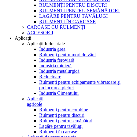
RULMENȚI PENTRU DISCURI
RULMENȚI PENTRU SEMĂNĂTORI
LAGĂRE PENTRU TĂVĂLUGI
RULMENȚI ÎN CARCASE
CARCASE CU RULMENȚI
ACCESORII
Aplicații
Aplicații Industriale
Industria grea
Rulmenți pentru mori de vânt
Industria feroviară
Industria minieră
Industria metalurgică
Reductoare
Rulmenți pentru echipamente vibratoare și
prelucrarea pietrei
Industria Cimentului
Aplicații
agricole
Rulmenți pentru combine
Rulmenți pentru discuri
Rulmenți pentru semănători
Lagăre pentru tăvălugi
Rulmenți în carcase