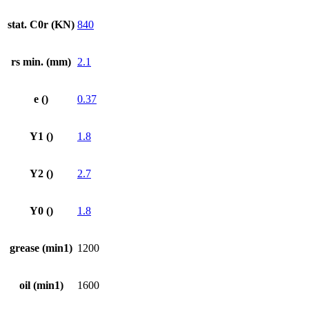
stat. C0r (KN)
840
rs min. (mm)
2.1
e ()
0.37
Y1 ()
1.8
Y2 ()
2.7
Y0 ()
1.8
grease (min1)
1200
oil (min1)
1600