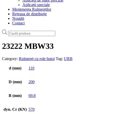
Aplicații de mare precizie
Aplicații speciale
Mentenența Rulmenților
Rețeaua de distribuție
Noutăți
Contact
Products
search
23222 MBW33
Category:
Rulmenți cu role butoi
Tag:
URB
d (mm)
110
D (mm)
200
B (mm)
69.8
dyn. Cr (KN)
570