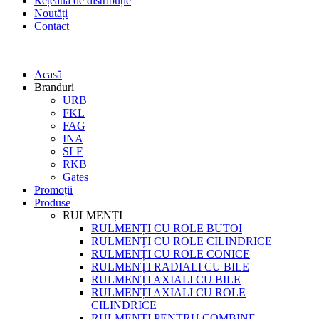
Rețeaua de distribuție
Noutăți
Contact
Acasă
Branduri
URB
FKL
FAG
INA
SLF
RKB
Gates
Promoții
Produse
RULMENȚI
RULMENȚI CU ROLE BUTOI
RULMENȚI CU ROLE CILINDRICE
RULMENȚI CU ROLE CONICE
RULMENȚI RADIALI CU BILE
RULMENȚI AXIALI CU BILE
RULMENȚI AXIALI CU ROLE
CILINDRICE
RULMENȚI PENTRU COMBINE