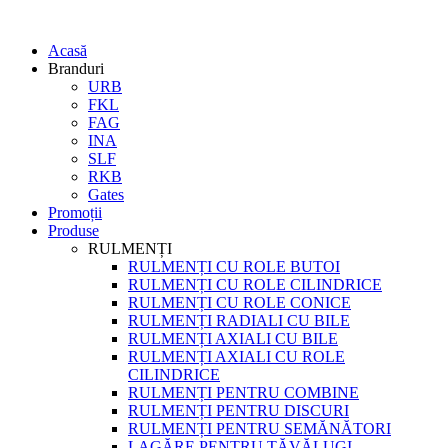
Acasă
Branduri
URB
FKL
FAG
INA
SLF
RKB
Gates
Promoții
Produse
RULMENȚI
RULMENȚI CU ROLE BUTOI
RULMENȚI CU ROLE CILINDRICE
RULMENȚI CU ROLE CONICE
RULMENȚI RADIALI CU BILE
RULMENȚI AXIALI CU BILE
RULMENȚI AXIALI CU ROLE
CILINDRICE
RULMENȚI PENTRU COMBINE
RULMENȚI PENTRU DISCURI
RULMENȚI PENTRU SEMĂNĂTORI
LAGĂRE PENTRU TĂVĂLUGI