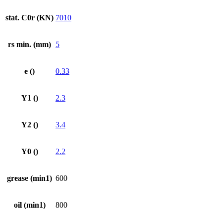
stat. C0r (KN)
7010
rs min. (mm)
5
e ()
0.33
Y1 ()
2.3
Y2 ()
3.4
Y0 ()
2.2
grease (min1)
600
oil (min1)
800