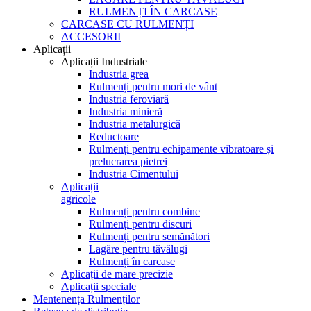
RULMENȚI ÎN CARCASE
CARCASE CU RULMENȚI
ACCESORII
Aplicații
Aplicații Industriale
Industria grea
Rulmenți pentru mori de vânt
Industria feroviară
Industria minieră
Industria metalurgică
Reductoare
Rulmenți pentru echipamente vibratoare și
prelucrarea pietrei
Industria Cimentului
Aplicații
agricole
Rulmenți pentru combine
Rulmenți pentru discuri
Rulmenți pentru semănători
Lagăre pentru tăvălugi
Rulmenți în carcase
Aplicații de mare precizie
Aplicații speciale
Mentenența Rulmenților