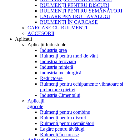
RULMENȚI PENTRU DISCURI
RULMENȚI PENTRU SEMĂNĂTORI
LAGĂRE PENTRU TĂVĂLUGI
RULMENȚI ÎN CARCASE
CARCASE CU RULMENȚI
ACCESORII
Aplicații
Aplicații Industriale
Industria grea
Rulmenți pentru mori de vânt
Industria feroviară
Industria minieră
Industria metalurgică
Reductoare
Rulmenți pentru echipamente vibratoare și
prelucrarea pietrei
Industria Cimentului
Aplicații
agricole
Rulmenți pentru combine
Rulmenți pentru discuri
Rulmenți pentru semănători
Lagăre pentru tăvălugi
Rulmenți în carcase