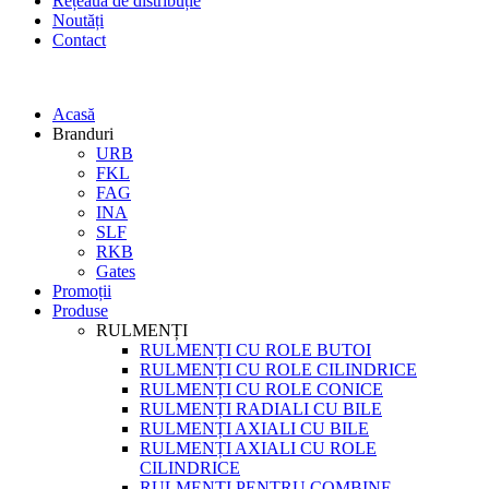
Rețeaua de distribuție
Noutăți
Contact
Acasă
Branduri
URB
FKL
FAG
INA
SLF
RKB
Gates
Promoții
Produse
RULMENȚI
RULMENȚI CU ROLE BUTOI
RULMENȚI CU ROLE CILINDRICE
RULMENȚI CU ROLE CONICE
RULMENȚI RADIALI CU BILE
RULMENȚI AXIALI CU BILE
RULMENȚI AXIALI CU ROLE
CILINDRICE
RULMENȚI PENTRU COMBINE