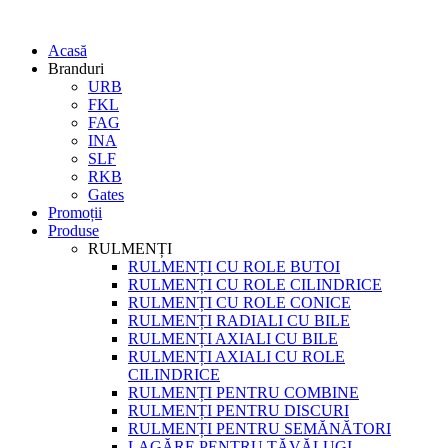
Acasă
Branduri
URB
FKL
FAG
INA
SLF
RKB
Gates
Promoții
Produse
RULMENȚI
RULMENȚI CU ROLE BUTOI
RULMENȚI CU ROLE CILINDRICE
RULMENȚI CU ROLE CONICE
RULMENȚI RADIALI CU BILE
RULMENȚI AXIALI CU BILE
RULMENȚI AXIALI CU ROLE
CILINDRICE
RULMENȚI PENTRU COMBINE
RULMENȚI PENTRU DISCURI
RULMENȚI PENTRU SEMĂNĂTORI
LAGĂRE PENTRU TĂVĂLUGI