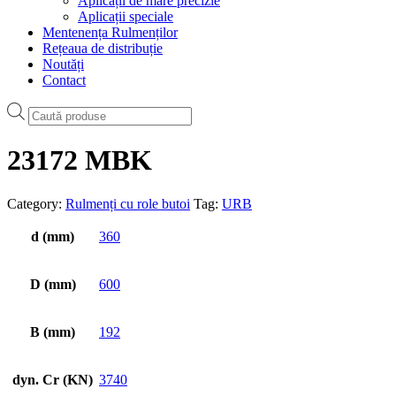
Aplicații de mare precizie
Aplicații speciale
Mentenența Rulmenților
Rețeaua de distribuție
Noutăți
Contact
Products
search
23172 MBK
Category:
Rulmenți cu role butoi
Tag:
URB
d (mm)
360
D (mm)
600
B (mm)
192
dyn. Cr (KN)
3740