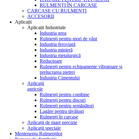
RULMENȚI ÎN CARCASE
CARCASE CU RULMENȚI
ACCESORII
Aplicații
Aplicații Industriale
Industria grea
Rulmenți pentru mori de vânt
Industria feroviară
Industria minieră
Industria metalurgică
Reductoare
Rulmenți pentru echipamente vibratoare și
prelucrarea pietrei
Industria Cimentului
Aplicații
agricole
Rulmenți pentru combine
Rulmenți pentru discuri
Rulmenți pentru semănători
Lagăre pentru tăvălugi
Rulmenți în carcase
Aplicații de mare precizie
Aplicații speciale
Mentenența Rulmenților