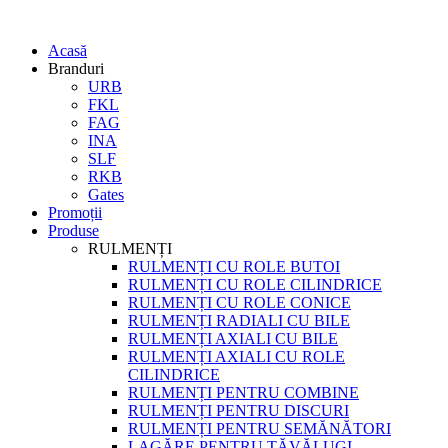
Acasă
Branduri
URB
FKL
FAG
INA
SLF
RKB
Gates
Promoții
Produse
RULMENȚI
RULMENȚI CU ROLE BUTOI
RULMENȚI CU ROLE CILINDRICE
RULMENȚI CU ROLE CONICE
RULMENȚI RADIALI CU BILE
RULMENȚI AXIALI CU BILE
RULMENȚI AXIALI CU ROLE
CILINDRICE
RULMENȚI PENTRU COMBINE
RULMENȚI PENTRU DISCURI
RULMENȚI PENTRU SEMĂNĂTORI
LAGĂRE PENTRU TĂVĂLUGI