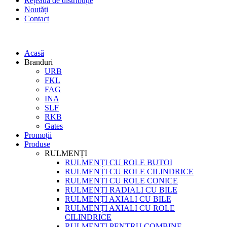
Rețeaua de distribuție
Noutăți
Contact
Acasă
Branduri
URB
FKL
FAG
INA
SLF
RKB
Gates
Promoții
Produse
RULMENȚI
RULMENȚI CU ROLE BUTOI
RULMENȚI CU ROLE CILINDRICE
RULMENȚI CU ROLE CONICE
RULMENȚI RADIALI CU BILE
RULMENȚI AXIALI CU BILE
RULMENȚI AXIALI CU ROLE
CILINDRICE
RULMENȚI PENTRU COMBINE