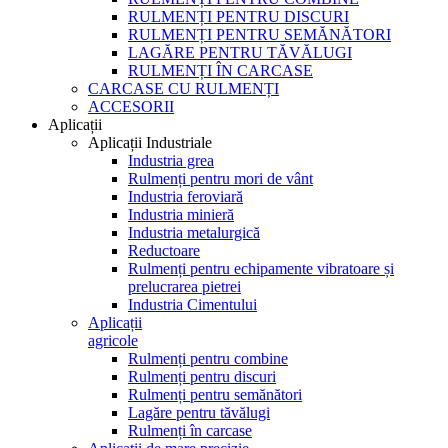
RULMENȚI PENTRU DISCURI
RULMENȚI PENTRU SEMĂNĂTORI
LAGĂRE PENTRU TĂVĂLUGI
RULMENȚI ÎN CARCASE
CARCASE CU RULMENȚI
ACCESORII
Aplicații
Aplicații Industriale
Industria grea
Rulmenți pentru mori de vânt
Industria feroviară
Industria minieră
Industria metalurgică
Reductoare
Rulmenți pentru echipamente vibratoare și
prelucrarea pietrei
Industria Cimentului
Aplicații
agricole
Rulmenți pentru combine
Rulmenți pentru discuri
Rulmenți pentru semănători
Lagăre pentru tăvălugi
Rulmenți în carcase