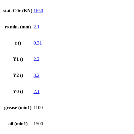
stat. C0r (KN)
1650
rs min. (mm)
2.1
e ()
0.31
Y1 ()
2.2
Y2 ()
3.2
Y0 ()
2.1
grease (min1)
1100
oil (min1)
1500