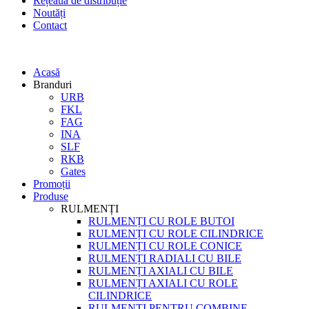
Rețeaua de distribuție
Noutăți
Contact
Acasă
Branduri
URB
FKL
FAG
INA
SLF
RKB
Gates
Promoții
Produse
RULMENȚI
RULMENȚI CU ROLE BUTOI
RULMENȚI CU ROLE CILINDRICE
RULMENȚI CU ROLE CONICE
RULMENȚI RADIALI CU BILE
RULMENȚI AXIALI CU BILE
RULMENȚI AXIALI CU ROLE
CILINDRICE
RULMENȚI PENTRU COMBINE