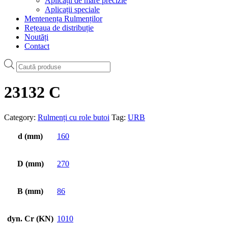
Aplicații de mare precizie
Aplicații speciale
Mentenența Rulmenților
Rețeaua de distribuție
Noutăți
Contact
Products
search
23132 C
Category:
Rulmenți cu role butoi
Tag:
URB
d (mm)
160
D (mm)
270
B (mm)
86
dyn. Cr (KN)
1010