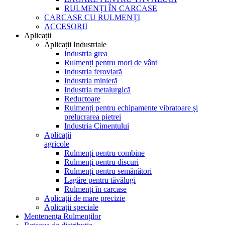
RULMENȚI ÎN CARCASE
CARCASE CU RULMENȚI
ACCESORII
Aplicații
Aplicații Industriale
Industria grea
Rulmenți pentru mori de vânt
Industria feroviară
Industria minieră
Industria metalurgică
Reductoare
Rulmenți pentru echipamente vibratoare și
prelucrarea pietrei
Industria Cimentului
Aplicații
agricole
Rulmenți pentru combine
Rulmenți pentru discuri
Rulmenți pentru semănători
Lagăre pentru tăvălugi
Rulmenți în carcase
Aplicații de mare precizie
Aplicații speciale
Mentenența Rulmenților