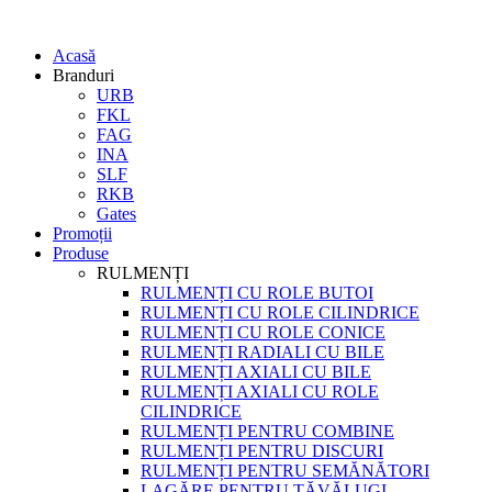
Acasă
Branduri
URB
FKL
FAG
INA
SLF
RKB
Gates
Promoții
Produse
RULMENȚI
RULMENȚI CU ROLE BUTOI
RULMENȚI CU ROLE CILINDRICE
RULMENȚI CU ROLE CONICE
RULMENȚI RADIALI CU BILE
RULMENȚI AXIALI CU BILE
RULMENȚI AXIALI CU ROLE
CILINDRICE
RULMENȚI PENTRU COMBINE
RULMENȚI PENTRU DISCURI
RULMENȚI PENTRU SEMĂNĂTORI
LAGĂRE PENTRU TĂVĂLUGI