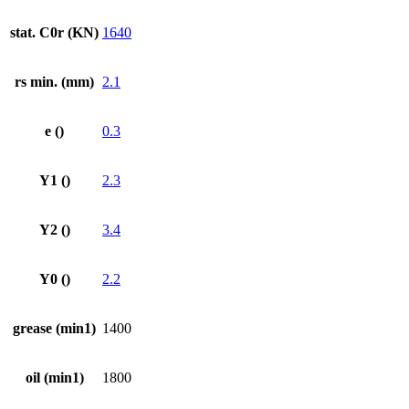
stat. C0r (KN)
1640
rs min. (mm)
2.1
e ()
0.3
Y1 ()
2.3
Y2 ()
3.4
Y0 ()
2.2
grease (min1)
1400
oil (min1)
1800