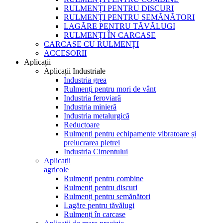
RULMENȚI PENTRU DISCURI
RULMENȚI PENTRU SEMĂNĂTORI
LAGĂRE PENTRU TĂVĂLUGI
RULMENȚI ÎN CARCASE
CARCASE CU RULMENȚI
ACCESORII
Aplicații
Aplicații Industriale
Industria grea
Rulmenți pentru mori de vânt
Industria feroviară
Industria minieră
Industria metalurgică
Reductoare
Rulmenți pentru echipamente vibratoare și
prelucrarea pietrei
Industria Cimentului
Aplicații
agricole
Rulmenți pentru combine
Rulmenți pentru discuri
Rulmenți pentru semănători
Lagăre pentru tăvălugi
Rulmenți în carcase