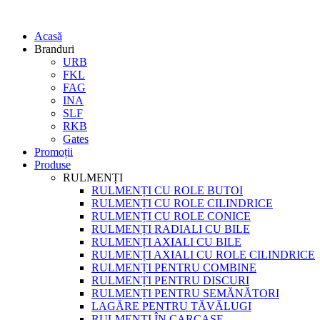
Acasă
Branduri
URB
FKL
FAG
INA
SLF
RKB
Gates
Promoții
Produse
RULMENȚI
RULMENȚI CU ROLE BUTOI
RULMENȚI CU ROLE CILINDRICE
RULMENȚI CU ROLE CONICE
RULMENȚI RADIALI CU BILE
RULMENȚI AXIALI CU BILE
RULMENȚI AXIALI CU ROLE CILINDRICE
RULMENȚI PENTRU COMBINE
RULMENȚI PENTRU DISCURI
RULMENȚI PENTRU SEMĂNĂTORI
LAGĂRE PENTRU TĂVĂLUGI
RULMENȚI ÎN CARCASE