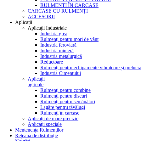
RULMENȚI ÎN CARCASE
CARCASE CU RULMENȚI
ACCESORII
Aplicații
Aplicații Industriale
Industria grea
Rulmenți pentru mori de vânt
Industria feroviară
Industria minieră
Industria metalurgică
Reductoare
Rulmenți pentru echipamente vibratoare și prelucra
Industria Cimentului
Aplicații
agricole
Rulmenți pentru combine
Rulmenți pentru discuri
Rulmenți pentru semănători
Lagăre pentru tăvălugi
Rulmenți în carcase
Aplicații de mare precizie
Aplicații speciale
Mentenența Rulmenților
Rețeaua de distribuție