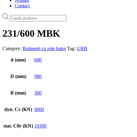
Noutăți
Contact
Products
search
231/600 MBK
Category:
Rulmenți cu role butoi
Tag:
URB
d (mm)
600
D (mm)
980
B (mm)
300
dyn. Cr (KN)
9000
stat. C0r (KN)
19300