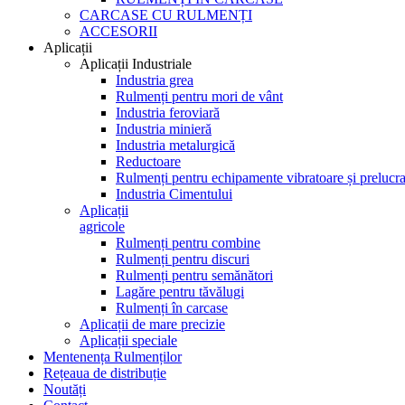
CARCASE CU RULMENȚI
ACCESORII
Aplicații
Aplicații Industriale
Industria grea
Rulmenți pentru mori de vânt
Industria feroviară
Industria minieră
Industria metalurgică
Reductoare
Rulmenți pentru echipamente vibratoare și prelucra
Industria Cimentului
Aplicații
agricole
Rulmenți pentru combine
Rulmenți pentru discuri
Rulmenți pentru semănători
Lagăre pentru tăvălugi
Rulmenți în carcase
Aplicații de mare precizie
Aplicații speciale
Mentenența Rulmenților
Rețeaua de distribuție
Noutăți