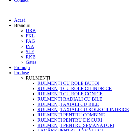
Contact
Acasă
Branduri
URB
FKL
FAG
INA
SLF
RKB
Gates
Promoții
Produse
RULMENȚI
RULMENȚI CU ROLE BUTOI
RULMENȚI CU ROLE CILINDRICE
RULMENȚI CU ROLE CONICE
RULMENȚI RADIALI CU BILE
RULMENȚI AXIALI CU BILE
RULMENȚI AXIALI CU ROLE CILINDRICE
RULMENȚI PENTRU COMBINE
RULMENȚI PENTRU DISCURI
RULMENȚI PENTRU SEMĂNĂTORI
LAGĂRE PENTRU TĂVĂLUGI