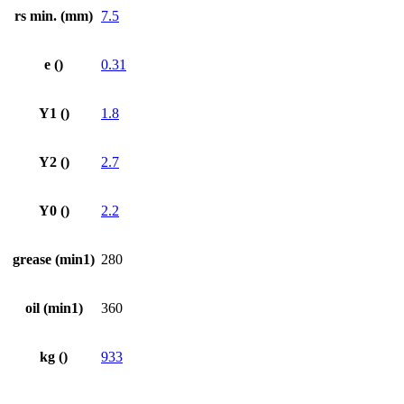
rs min. (mm)
7.5
e ()
0.31
Y1 ()
1.8
Y2 ()
2.7
Y0 ()
2.2
grease (min1)
280
oil (min1)
360
kg ()
933