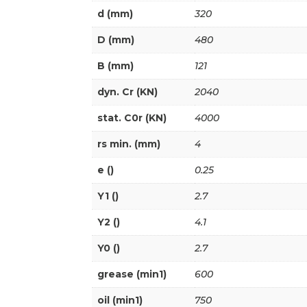
d (mm)
320
D (mm)
480
B (mm)
121
dyn. Cr (KN)
2040
stat. C0r (KN)
4000
rs min. (mm)
4
e ()
0.25
Y1 ()
2.7
Y2 ()
4.1
Y0 ()
2.7
grease (min1)
600
oil (min1)
750