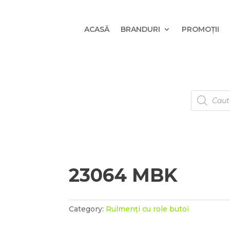
ACASĂ
BRANDURI
PROMOȚII
Products
search
23064 MBK
Category:
Rulmenți cu role butoi