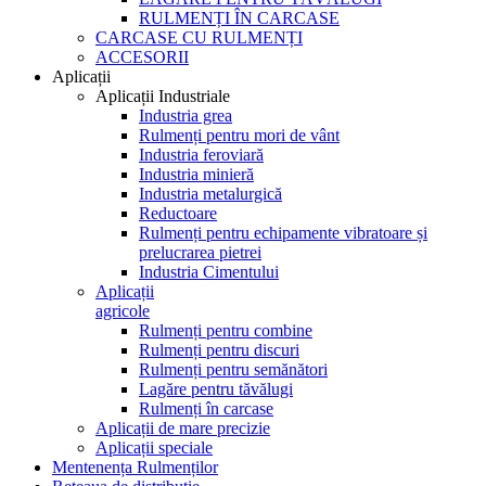
RULMENȚI ÎN CARCASE
CARCASE CU RULMENȚI
ACCESORII
Aplicații
Aplicații Industriale
Industria grea
Rulmenți pentru mori de vânt
Industria feroviară
Industria minieră
Industria metalurgică
Reductoare
Rulmenți pentru echipamente vibratoare și
prelucrarea pietrei
Industria Cimentului
Aplicații
agricole
Rulmenți pentru combine
Rulmenți pentru discuri
Rulmenți pentru semănători
Lagăre pentru tăvălugi
Rulmenți în carcase
Aplicații de mare precizie
Aplicații speciale
Mentenența Rulmenților