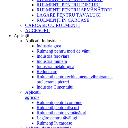
RULMENȚI PENTRU DISCURI
RULMENȚI PENTRU SEMĂNĂTORI
LAGĂRE PENTRU TĂVĂLUGI
RULMENȚI ÎN CARCASE
CARCASE CU RULMENȚI
ACCESORII
Aplicații
Aplicații Industriale
Industria grea
Rulmenți pentru mori de vânt
Industria feroviară
Industria minieră
Industria metalurgică
Reductoare
Rulmenți pentru echipamente vibratoare și
prelucrarea pietrei
Industria Cimentului
Aplicații
agricole
Rulmenți pentru combine
Rulmenți pentru discuri
Rulmenți pentru semănători
Lagăre pentru tăvălugi
Rulmenți în carcase