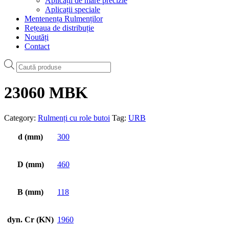
Aplicații de mare precizie
Aplicații speciale
Mentenența Rulmenților
Rețeaua de distribuție
Noutăți
Contact
Products
search
23060 MBK
Category:
Rulmenți cu role butoi
Tag:
URB
d (mm)
300
D (mm)
460
B (mm)
118
dyn. Cr (KN)
1960