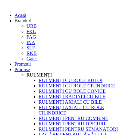
Acasă
Branduri
URB
FKL
FAG
INA
SLF
RKB
Gates
Promoții
Produse
RULMENȚI
RULMENȚI CU ROLE BUTOI
RULMENȚI CU ROLE CILINDRICE
RULMENȚI CU ROLE CONICE
RULMENȚI RADIALI CU BILE
RULMENȚI AXIALI CU BILE
RULMENȚI AXIALI CU ROLE
CILINDRICE
RULMENȚI PENTRU COMBINE
RULMENȚI PENTRU DISCURI
RULMENȚI PENTRU SEMĂNĂTORI
LAGĂRE PENTRU TĂVĂLUGI