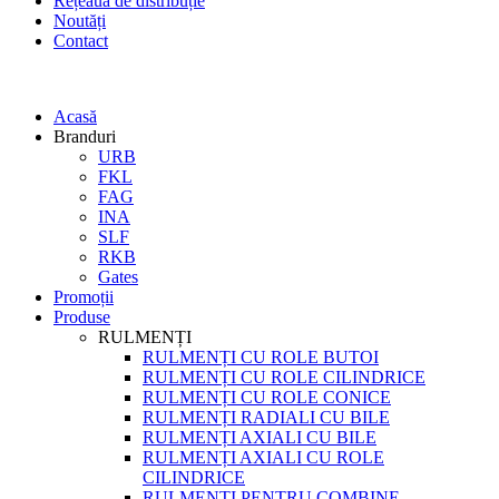
Rețeaua de distribuție
Noutăți
Contact
Acasă
Branduri
URB
FKL
FAG
INA
SLF
RKB
Gates
Promoții
Produse
RULMENȚI
RULMENȚI CU ROLE BUTOI
RULMENȚI CU ROLE CILINDRICE
RULMENȚI CU ROLE CONICE
RULMENȚI RADIALI CU BILE
RULMENȚI AXIALI CU BILE
RULMENȚI AXIALI CU ROLE
CILINDRICE
RULMENȚI PENTRU COMBINE