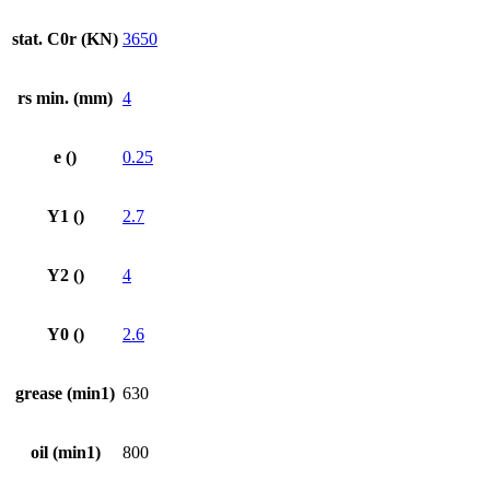
stat. C0r (KN)
3650
rs min. (mm)
4
e ()
0.25
Y1 ()
2.7
Y2 ()
4
Y0 ()
2.6
grease (min1)
630
oil (min1)
800