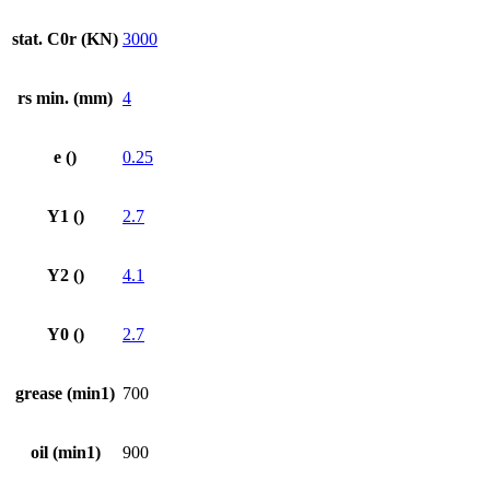
stat. C0r (KN)
3000
rs min. (mm)
4
e ()
0.25
Y1 ()
2.7
Y2 ()
4.1
Y0 ()
2.7
grease (min1)
700
oil (min1)
900