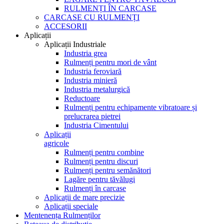
RULMENȚI ÎN CARCASE
CARCASE CU RULMENȚI
ACCESORII
Aplicații
Aplicații Industriale
Industria grea
Rulmenți pentru mori de vânt
Industria feroviară
Industria minieră
Industria metalurgică
Reductoare
Rulmenți pentru echipamente vibratoare și
prelucrarea pietrei
Industria Cimentului
Aplicații
agricole
Rulmenți pentru combine
Rulmenți pentru discuri
Rulmenți pentru semănători
Lagăre pentru tăvălugi
Rulmenți în carcase
Aplicații de mare precizie
Aplicații speciale
Mentenența Rulmenților