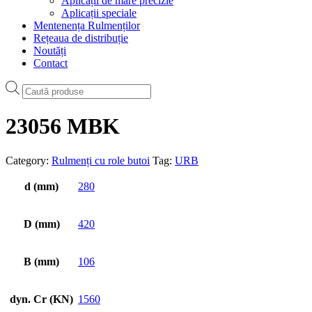
Aplicații de mare precizie
Aplicații speciale
Mentenența Rulmenților
Rețeaua de distribuție
Noutăți
Contact
Products
search
23056 MBK
Category:
Rulmenți cu role butoi
Tag:
URB
d (mm)
280
D (mm)
420
B (mm)
106
dyn. Cr (KN)
1560