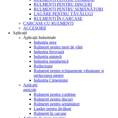
RULMENȚI PENTRU DISCURI
RULMENȚI PENTRU SEMĂNĂTORI
LAGĂRE PENTRU TĂVĂLUGI
RULMENȚI ÎN CARCASE
CARCASE CU RULMENȚI
ACCESORII
Aplicații
Aplicații Industriale
Industria grea
Rulmenți pentru mori de vânt
Industria feroviară
Industria minieră
Industria metalurgică
Reductoare
Rulmenți pentru echipamente vibratoare și
prelucrarea pietrei
Industria Cimentului
Aplicații
agricole
Rulmenți pentru combine
Rulmenți pentru discuri
Rulmenți pentru semănători
Lagăre pentru tăvălugi
Rulmenți în carcase