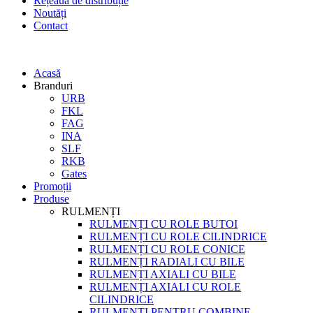
Rețeaua de distribuție
Noutăți
Contact
Acasă
Branduri
URB
FKL
FAG
INA
SLF
RKB
Gates
Promoții
Produse
RULMENȚI
RULMENȚI CU ROLE BUTOI
RULMENȚI CU ROLE CILINDRICE
RULMENȚI CU ROLE CONICE
RULMENȚI RADIALI CU BILE
RULMENȚI AXIALI CU BILE
RULMENȚI AXIALI CU ROLE
CILINDRICE
RULMENȚI PENTRU COMBINE