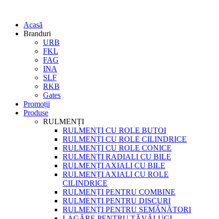
Acasă
Branduri
URB
FKL
FAG
INA
SLF
RKB
Gates
Promoții
Produse
RULMENȚI
RULMENȚI CU ROLE BUTOI
RULMENȚI CU ROLE CILINDRICE
RULMENȚI CU ROLE CONICE
RULMENȚI RADIALI CU BILE
RULMENȚI AXIALI CU BILE
RULMENȚI AXIALI CU ROLE
CILINDRICE
RULMENȚI PENTRU COMBINE
RULMENȚI PENTRU DISCURI
RULMENȚI PENTRU SEMĂNĂTORI
LAGĂRE PENTRU TĂVĂLUGI