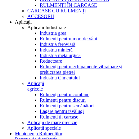
RULMENȚI ÎN CARCASE
CARCASE CU RULMENȚI
ACCESORII
Aplicații
Aplicații Industriale
Industria grea
Rulmenți pentru mori de vânt
Industria feroviară
Industria minieră
Industria metalurgică
Reductoare
Rulmenți pentru echipamente vibratoare și
prelucrarea pietrei
Industria Cimentului
Aplicații
agricole
Rulmenți pentru combine
Rulmenți pentru discuri
Rulmenți pentru semănători
Lagăre pentru tăvălugi
Rulmenți în carcase
Aplicații de mare precizie
Aplicații speciale
Mentenența Rulmenților