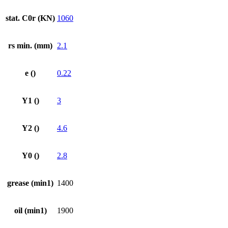
stat. C0r (KN)
1060
rs min. (mm)
2.1
e ()
0.22
Y1 ()
3
Y2 ()
4.6
Y0 ()
2.8
grease (min1)
1400
oil (min1)
1900