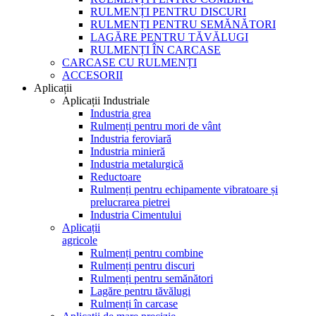
RULMENȚI PENTRU DISCURI
RULMENȚI PENTRU SEMĂNĂTORI
LAGĂRE PENTRU TĂVĂLUGI
RULMENȚI ÎN CARCASE
CARCASE CU RULMENȚI
ACCESORII
Aplicații
Aplicații Industriale
Industria grea
Rulmenți pentru mori de vânt
Industria feroviară
Industria minieră
Industria metalurgică
Reductoare
Rulmenți pentru echipamente vibratoare și
prelucrarea pietrei
Industria Cimentului
Aplicații
agricole
Rulmenți pentru combine
Rulmenți pentru discuri
Rulmenți pentru semănători
Lagăre pentru tăvălugi
Rulmenți în carcase