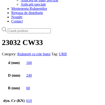
Aplicații de mare precizie
Aplicații speciale
Mentenența Rulmenților
Rețeaua de distribuție
Noutăți
Contact
Products
search
23032 CW33
Category:
Rulmenți cu role butoi
Tag:
URB
d (mm)
160
D (mm)
240
B (mm)
60
dyn. Cr (KN)
610