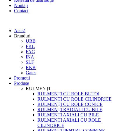
Rețeaua de distribuție
Noutăți
Contact
Acasă
Branduri
URB
FKL
FAG
INA
SLF
RKB
Gates
Promoții
Produse
RULMENȚI
RULMENȚI CU ROLE BUTOI
RULMENȚI CU ROLE CILINDRICE
RULMENȚI CU ROLE CONICE
RULMENȚI RADIALI CU BILE
RULMENȚI AXIALI CU BILE
RULMENȚI AXIALI CU ROLE
CILINDRICE
RULMENȚI PENTRU COMBINE