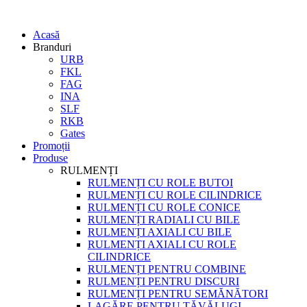
Acasă
Branduri
URB
FKL
FAG
INA
SLF
RKB
Gates
Promoții
Produse
RULMENȚI
RULMENȚI CU ROLE BUTOI
RULMENȚI CU ROLE CILINDRICE
RULMENȚI CU ROLE CONICE
RULMENȚI RADIALI CU BILE
RULMENȚI AXIALI CU BILE
RULMENȚI AXIALI CU ROLE
CILINDRICE
RULMENȚI PENTRU COMBINE
RULMENȚI PENTRU DISCURI
RULMENȚI PENTRU SEMĂNĂTORI
LAGĂRE PENTRU TĂVĂLUGI