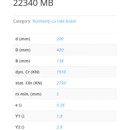
22340 MB
Category:
Rulmenți cu role butoi
d (mm)
200
D (mm)
420
B (mm)
138
dyn. Cr (KN)
1910
stat. C0r (KN)
2750
rs min. (mm)
5
e ()
0.36
Y1 ()
1.8
Y2 ()
2.8