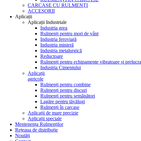
CARCASE CU RULMENȚI
ACCESORII
Aplicații
Aplicații Industriale
Industria grea
Rulmenți pentru mori de vânt
Industria feroviară
Industria minieră
Industria metalurgică
Reductoare
Rulmenți pentru echipamente vibratoare și prelucra
Industria Cimentului
Aplicații
agricole
Rulmenți pentru combine
Rulmenți pentru discuri
Rulmenți pentru semănători
Lagăre pentru tăvălugi
Rulmenți în carcase
Aplicații de mare precizie
Aplicații speciale
Mentenența Rulmenților
Rețeaua de distribuție
Noutăți