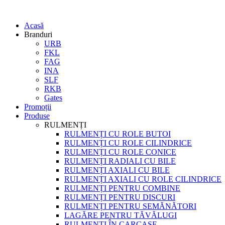
Acasă
Branduri
URB
FKL
FAG
INA
SLF
RKB
Gates
Promoții
Produse
RULMENȚI
RULMENȚI CU ROLE BUTOI
RULMENȚI CU ROLE CILINDRICE
RULMENȚI CU ROLE CONICE
RULMENȚI RADIALI CU BILE
RULMENȚI AXIALI CU BILE
RULMENȚI AXIALI CU ROLE CILINDRICE
RULMENȚI PENTRU COMBINE
RULMENȚI PENTRU DISCURI
RULMENȚI PENTRU SEMĂNĂTORI
LAGĂRE PENTRU TĂVĂLUGI
RULMENȚI ÎN CARCASE