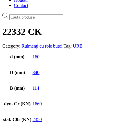
Noutăți
Contact
Products
search
22332 CK
Category:
Rulmenți cu role butoi
Tag:
URB
d (mm)
160
D (mm)
340
B (mm)
114
dyn. Cr (KN)
1660
stat. C0r (KN)
2350