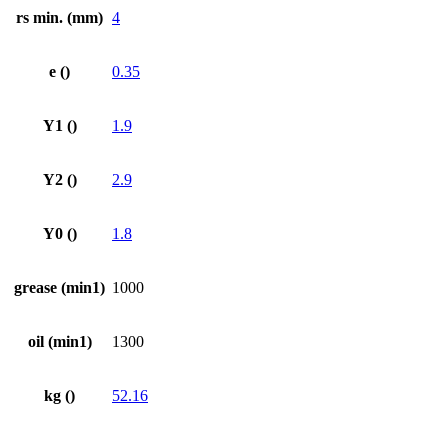
rs min. (mm)
4
e ()
0.35
Y1 ()
1.9
Y2 ()
2.9
Y0 ()
1.8
grease (min1)
1000
oil (min1)
1300
kg ()
52.16