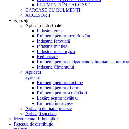
RULMENȚI ÎN CARCASE
CARCASE CU RULMENȚI
ACCESORII
Aplicații
Aplicații Industriale
Industria grea
Rulmenți pentru mori de vânt
Industria feroviară
Industria minieră
Industria metalurgică
Reductoare
Rulmenți pentru echipamente vibratoare și prelucra
Industria Cimentului
Aplicații
agricole
Rulmenți pentru combine
Rulmenți pentru discuri
Rulmenți pentru semănători
Lagăre pentru tăvălugi
Rulmenți în carcase
Aplicații de mare precizie
Aplicații speciale
Mentenența Rulmenților
Rețeaua de distribuție