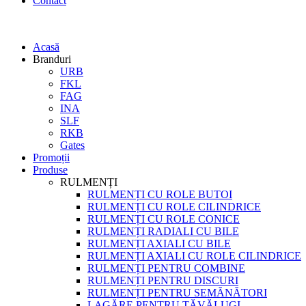
Contact
Acasă
Branduri
URB
FKL
FAG
INA
SLF
RKB
Gates
Promoții
Produse
RULMENȚI
RULMENȚI CU ROLE BUTOI
RULMENȚI CU ROLE CILINDRICE
RULMENȚI CU ROLE CONICE
RULMENȚI RADIALI CU BILE
RULMENȚI AXIALI CU BILE
RULMENȚI AXIALI CU ROLE CILINDRICE
RULMENȚI PENTRU COMBINE
RULMENȚI PENTRU DISCURI
RULMENȚI PENTRU SEMĂNĂTORI
LAGĂRE PENTRU TĂVĂLUGI