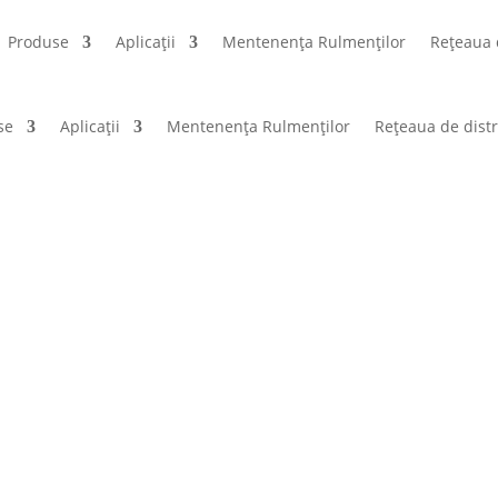
Produse
Aplicații
Mentenența Rulmenților
Rețeaua 
se
Aplicații
Mentenența Rulmenților
Rețeaua de distr