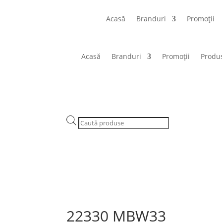
Acasă
Branduri
Promoții
Acasă
Branduri
Promoții
Produ
Products
search
22330 MBW33