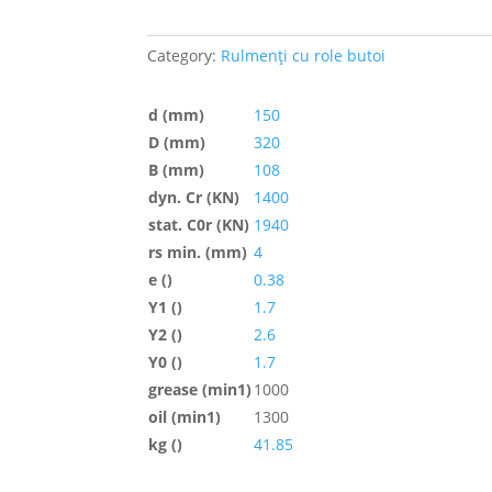
Category:
Rulmenți cu role butoi
d (mm)
150
D (mm)
320
B (mm)
108
dyn. Cr (KN)
1400
stat. C0r (KN)
1940
rs min. (mm)
4
e ()
0.38
Y1 ()
1.7
Y2 ()
2.6
Y0 ()
1.7
grease (min1)
1000
oil (min1)
1300
kg ()
41.85