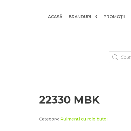
ACASĂ
BRANDURI
PROMOȚII
Products
search
22330 MBK
Category:
Rulmenți cu role butoi